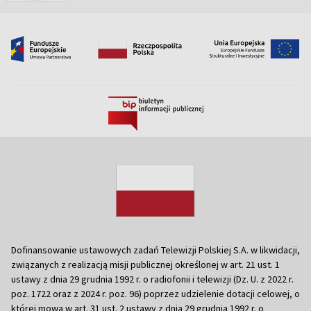
Dofinansowanie ustawowych zadań Telewizji Polskiej S.A. w likwidacji,
związanych z realizacją misji publicznej określonej w art. 21 ust. 1
ustawy z dnia 29 grudnia 1992 r. o radiofonii i telewizji (Dz. U. z 2022 r.
poz. 1722 oraz z 2024 r. poz. 96) poprzez udzielenie dotacji celowej, o
której mowa w art. 31 ust. 2 ustawy z dnia 29 grudnia 1992 r. o