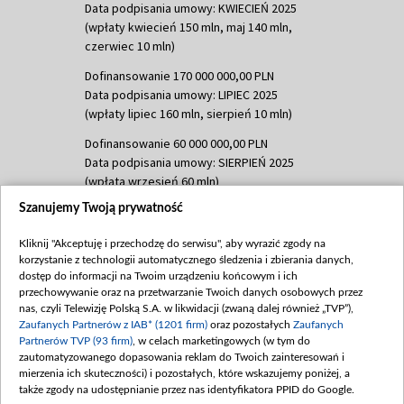
Data podpisania umowy: KWIECIEŃ 2025
(wpłaty kwiecień 150 mln, maj 140 mln,
czerwiec 10 mln)
Dofinansowanie 170 000 000,00 PLN
Data podpisania umowy: LIPIEC 2025
(wpłaty lipiec 160 mln, sierpień 10 mln)
Dofinansowanie 60 000 000,00 PLN
Data podpisania umowy: SIERPIEŃ 2025
(wpłata wrzesień 60 mln)
Szanujemy Twoją prywatność
Dofinansowanie 635 783 051,21 PLN
Data podpisania umowy: WRZESIEŃ 2025
Kliknij "Akceptuję i przechodzę do serwisu", aby wyrazić zgody na
(wpłata wrzesień 100 mln, październik 350
korzystanie z technologii automatycznego śledzenia i zbierania danych,
mln, listopad 265 mln)
dostęp do informacji na Twoim urządzeniu końcowym i ich
przechowywanie oraz na przetwarzanie Twoich danych osobowych przez
Dofinansowanie 48 862 000,00 PLN
nas, czyli Telewizję Polską S.A. w likwidacji (zwaną dalej również „TVP”),
Data podpisania umowy: GRUDZIEŃ 2025
Zaufanych Partnerów z IAB* (1201 firm)
oraz pozostałych
Zaufanych
(wpłata grudzień 60,548 mln)
Partnerów TVP (93 firm)
, w celach marketingowych (w tym do
zautomatyzowanego dopasowania reklam do Twoich zainteresowań i
Dofinansowanie 900 000 000,00 PLN
mierzenia ich skuteczności) i pozostałych, które wskazujemy poniżej, a
Data podpisania umowy: LUTY 2026 (wpłata
także zgody na udostępnianie przez nas identyfikatora PPID do Google.
26 lutego 80 mln, 4 marca 370 mln,
8