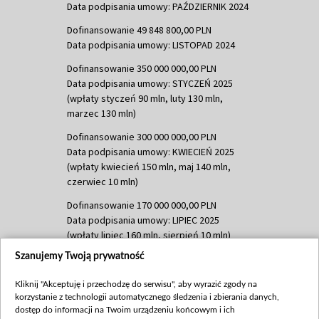
Data podpisania umowy: PAŹDZIERNIK 2024
Dofinansowanie 49 848 800,00 PLN
Data podpisania umowy: LISTOPAD 2024
Dofinansowanie 350 000 000,00 PLN
Data podpisania umowy: STYCZEŃ 2025
(wpłaty styczeń 90 mln, luty 130 mln,
marzec 130 mln)
Dofinansowanie 300 000 000,00 PLN
Data podpisania umowy: KWIECIEŃ 2025
(wpłaty kwiecień 150 mln, maj 140 mln,
czerwiec 10 mln)
Dofinansowanie 170 000 000,00 PLN
Data podpisania umowy: LIPIEC 2025
(wpłaty lipiec 160 mln, sierpień 10 mln)
Szanujemy Twoją prywatność
Dofinansowanie 60 000 000,00 PLN
Data podpisania umowy: SIERPIEŃ 2025
Kliknij "Akceptuję i przechodzę do serwisu", aby wyrazić zgody na
(wpłata wrzesień 60 mln)
korzystanie z technologii automatycznego śledzenia i zbierania danych,
Dofinansowanie 635 783 051,21 PLN
dostęp do informacji na Twoim urządzeniu końcowym i ich