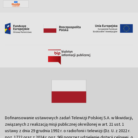
Dofinansowanie ustawowych zadań Telewizji Polskiej S.A. w likwidacji,
związanych z realizacją misji publicznej określonej w art. 21 ust. 1
ustawy z dnia 29 grudnia 1992 r. o radiofonii i telewizji (Dz. U. z 2022 r.
poz. 1722 oraz z 2024 r. poz. 96) poprzez udzielenie dotacji celowej, o