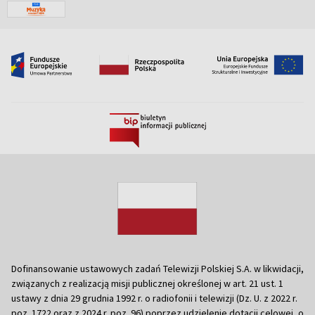
Dofinansowanie ustawowych zadań Telewizji Polskiej S.A. w likwidacji,
związanych z realizacją misji publicznej określonej w art. 21 ust. 1
ustawy z dnia 29 grudnia 1992 r. o radiofonii i telewizji (Dz. U. z 2022 r.
poz. 1722 oraz z 2024 r. poz. 96) poprzez udzielenie dotacji celowej, o