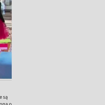
e są
ona o