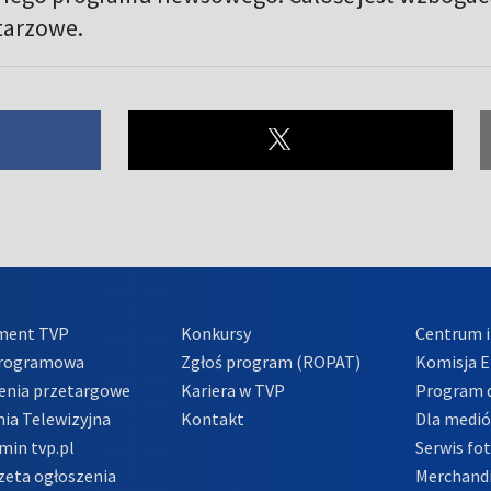
tarzowe.
ment TVP
Konkursy
Centrum i
Programowa
Zgłoś program (ROPAT)
Komisja E
enia przetargowe
Kariera w TVP
Program d
ia Telewizyjna
Kontakt
Dla medi
min tvp.pl
Serwis fo
zeta ogłoszenia
Merchandi