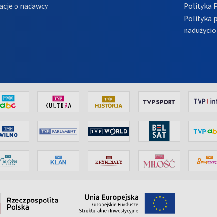
acje o nadawcy
Polityka 
Polityka 
nadużycio