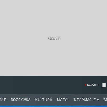
NA ŻYWO
ALE
ROZRYWKA
KULTURA
MOTO
INFORMACJE
S