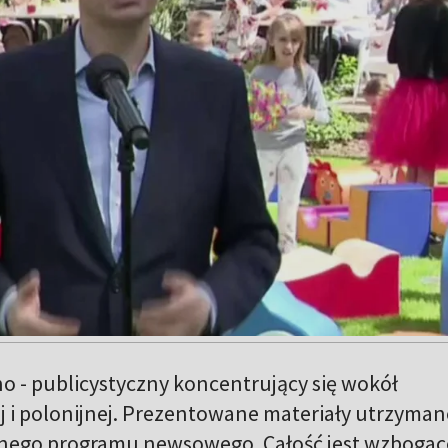
o - publicystyczny koncentrujący się wokół
j i polonijnej. Prezentowane materiały utrzyman
nego programu newsowego. Całość jest wzbogac