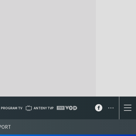
...
PROGRAM TV
ANTENY TVP
PORT