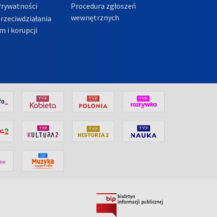
Prywatności
Procedura zgłoszeń
wewnętrznych
przeciwdziałania
m i korupcji