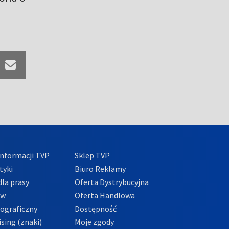
nformacji TVP
Sklep TVP
tyki
Biuro Reklamy
la prasy
Oferta Dystrybucyjna
ów
Oferta Handlowa
tograficzny
Dostępność
sing (znaki)
Moje zgody