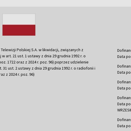
ewizji Polskiej S.A. w likwidacji, związanych z
Dofinan
j w art. 21 ust. 1 ustawy z dnia 29 grudnia 1992 r. o
Data po
r. poz. 1722 oraz z 2024 r. poz. 96) poprzez udzielenie
Dofinan
 31 ust. 2 ustawy z dnia 29 grudnia 1992 r. o radiofonii i
Data po
raz z 2024 r. poz. 96)
Dofinan
Data po
Dofinan
Data po
WRZESIE
Dofinan
Data po