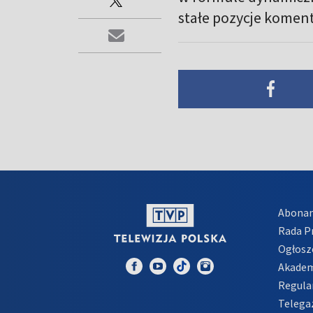
stałe pozycje komen
Abona
Rada 
Ogłosz
Akadem
Regula
Telega