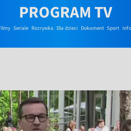
PROGRAM TV
Filmy
Seriale
Rozrywka
Dla dzieci
Dokument
Sport
Inf