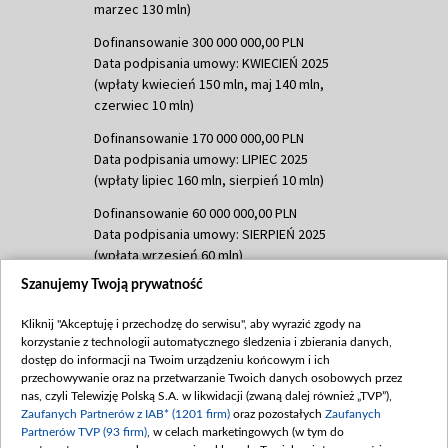
marzec 130 mln)
Dofinansowanie 300 000 000,00 PLN
Data podpisania umowy: KWIECIEŃ 2025
(wpłaty kwiecień 150 mln, maj 140 mln,
czerwiec 10 mln)
Dofinansowanie 170 000 000,00 PLN
Data podpisania umowy: LIPIEC 2025
(wpłaty lipiec 160 mln, sierpień 10 mln)
Dofinansowanie 60 000 000,00 PLN
Data podpisania umowy: SIERPIEŃ 2025
(wpłata wrzesień 60 mln)
Szanujemy Twoją prywatność
Dofinansowanie 635 783 051,21 PLN
Data podpisania umowy: WRZESIEŃ 2025
Kliknij "Akceptuję i przechodzę do serwisu", aby wyrazić zgody na
(wpłata wrzesień 100 mln, październik 350
korzystanie z technologii automatycznego śledzenia i zbierania danych,
mln, listopad 265 mln)
dostęp do informacji na Twoim urządzeniu końcowym i ich
przechowywanie oraz na przetwarzanie Twoich danych osobowych przez
Dofinansowanie 48 862 000,00 PLN
nas, czyli Telewizję Polską S.A. w likwidacji (zwaną dalej również „TVP”),
Data podpisania umowy: GRUDZIEŃ 2025
Zaufanych Partnerów z IAB* (1201 firm)
oraz pozostałych
Zaufanych
(wpłata grudzień 60,548 mln)
Partnerów TVP (93 firm)
, w celach marketingowych (w tym do