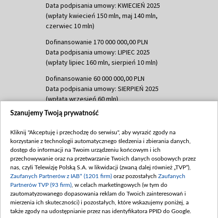
Data podpisania umowy: KWIECIEŃ 2025
(wpłaty kwiecień 150 mln, maj 140 mln,
czerwiec 10 mln)
Dofinansowanie 170 000 000,00 PLN
Data podpisania umowy: LIPIEC 2025
(wpłaty lipiec 160 mln, sierpień 10 mln)
Dofinansowanie 60 000 000,00 PLN
Data podpisania umowy: SIERPIEŃ 2025
(wpłata wrzesień 60 mln)
Szanujemy Twoją prywatność
Dofinansowanie 635 783 051,21 PLN
Data podpisania umowy: WRZESIEŃ 2025
Kliknij "Akceptuję i przechodzę do serwisu", aby wyrazić zgody na
(wpłata wrzesień 100 mln, październik 350
korzystanie z technologii automatycznego śledzenia i zbierania danych,
mln, listopad 265 mln)
dostęp do informacji na Twoim urządzeniu końcowym i ich
przechowywanie oraz na przetwarzanie Twoich danych osobowych przez
Dofinansowanie 48 862 000,00 PLN
nas, czyli Telewizję Polską S.A. w likwidacji (zwaną dalej również „TVP”),
Data podpisania umowy: GRUDZIEŃ 2025
Zaufanych Partnerów z IAB* (1201 firm)
oraz pozostałych
Zaufanych
(wpłata grudzień 60,548 mln)
Partnerów TVP (93 firm)
, w celach marketingowych (w tym do
zautomatyzowanego dopasowania reklam do Twoich zainteresowań i
Dofinansowanie 900 000 000,00 PLN
mierzenia ich skuteczności) i pozostałych, które wskazujemy poniżej, a
Data podpisania umowy: LUTY 2026 (wpłata
także zgody na udostępnianie przez nas identyfikatora PPID do Google.