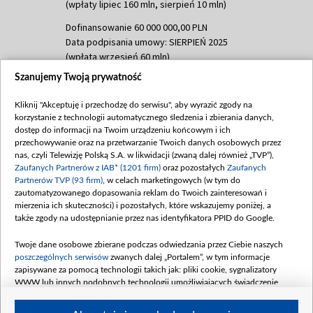
(wpłaty lipiec 160 mln, sierpień 10 mln)
Dofinansowanie 60 000 000,00 PLN
Data podpisania umowy: SIERPIEŃ 2025
(wpłata wrzesień 60 mln)
Szanujemy Twoją prywatność
Dofinansowanie 635 783 051,21 PLN
Data podpisania umowy: WRZESIEŃ 2025
Kliknij "Akceptuję i przechodzę do serwisu", aby wyrazić zgody na
(wpłata wrzesień 100 mln, październik 350
korzystanie z technologii automatycznego śledzenia i zbierania danych,
mln, listopad 265 mln)
dostęp do informacji na Twoim urządzeniu końcowym i ich
przechowywanie oraz na przetwarzanie Twoich danych osobowych przez
Dofinansowanie 48 862 000,00 PLN
nas, czyli Telewizję Polską S.A. w likwidacji (zwaną dalej również „TVP”),
Data podpisania umowy: GRUDZIEŃ 2025
Zaufanych Partnerów z IAB* (1201 firm)
oraz pozostałych
Zaufanych
(wpłata grudzień 60,548 mln)
Partnerów TVP (93 firm)
, w celach marketingowych (w tym do
zautomatyzowanego dopasowania reklam do Twoich zainteresowań i
Dofinansowanie 900 000 000,00 PLN
mierzenia ich skuteczności) i pozostałych, które wskazujemy poniżej, a
Data podpisania umowy: LUTY 2026 (wpłata
także zgody na udostępnianie przez nas identyfikatora PPID do Google.
26 lutego 80 mln, 4 marca 370 mln,
8
kwiecień 180 mln, 7 maja 180 mln, 8
Twoje dane osobowe zbierane podczas odwiedzania przez Ciebie naszych
czerwca 90 mln)
poszczególnych serwisów
zwanych dalej „Portalem”, w tym informacje
zapisywane za pomocą technologii takich jak: pliki cookie, sygnalizatory
Dofinansowanie 250 000 000,00 PLN
WWW lub innych podobnych technologii umożliwiających świadczenie
Data podpisania umowy LIPIEC 2026 (wpłata
dopasowanych i bezpiecznych usług, personalizację treści oraz reklam,
udostępnianie funkcji mediów społecznościowych oraz analizowanie ruchu
4 sierpnia 250 mln