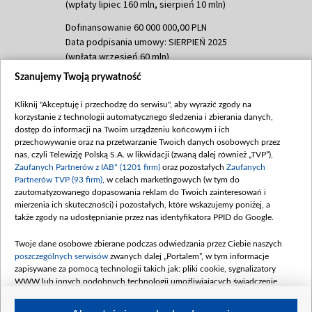
(wpłaty lipiec 160 mln, sierpień 10 mln)
Dofinansowanie 60 000 000,00 PLN
Data podpisania umowy: SIERPIEŃ 2025
(wpłata wrzesień 60 mln)
Szanujemy Twoją prywatność
Dofinansowanie 635 783 051,21 PLN
Data podpisania umowy: WRZESIEŃ 2025
Kliknij "Akceptuję i przechodzę do serwisu", aby wyrazić zgody na
(wpłata wrzesień 100 mln, październik 350
korzystanie z technologii automatycznego śledzenia i zbierania danych,
mln, listopad 265 mln)
dostęp do informacji na Twoim urządzeniu końcowym i ich
przechowywanie oraz na przetwarzanie Twoich danych osobowych przez
Dofinansowanie 48 862 000,00 PLN
nas, czyli Telewizję Polską S.A. w likwidacji (zwaną dalej również „TVP”),
Data podpisania umowy: GRUDZIEŃ 2025
Zaufanych Partnerów z IAB* (1201 firm)
oraz pozostałych
Zaufanych
(wpłata grudzień 60,548 mln)
Partnerów TVP (93 firm)
, w celach marketingowych (w tym do
zautomatyzowanego dopasowania reklam do Twoich zainteresowań i
Dofinansowanie 900 000 000,00 PLN
mierzenia ich skuteczności) i pozostałych, które wskazujemy poniżej, a
Data podpisania umowy: LUTY 2026 (wpłata
także zgody na udostępnianie przez nas identyfikatora PPID do Google.
26 lutego 80 mln, 4 marca 370 mln,
8
kwiecień 180 mln, 7 maja 180 mln, 8
Twoje dane osobowe zbierane podczas odwiedzania przez Ciebie naszych
czerwca 90 mln)
poszczególnych serwisów
zwanych dalej „Portalem”, w tym informacje
zapisywane za pomocą technologii takich jak: pliki cookie, sygnalizatory
Dofinansowanie 250 000 000,00 PLN
WWW lub innych podobnych technologii umożliwiających świadczenie
Data podpisania umowy LIPIEC 2026 (wpłata
dopasowanych i bezpiecznych usług, personalizację treści oraz reklam,
udostępnianie funkcji mediów społecznościowych oraz analizowanie ruchu
4 sierpnia 250 mln