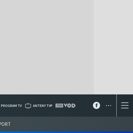
...
PROGRAM TV
ANTENY TVP
PORT