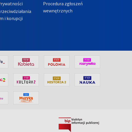
Prywatności
Procedura zgłoszeń
wewnętrznych
przeciwdziałania
m i korupcji