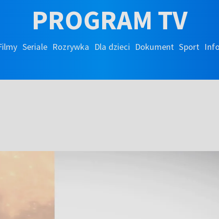
PROGRAM TV
Filmy
Seriale
Rozrywka
Dla dzieci
Dokument
Sport
Inf