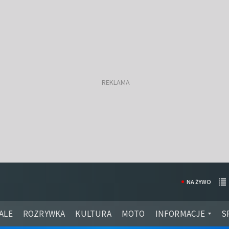
NA ŻYWO
ALE
ROZRYWKA
KULTURA
MOTO
INFORMACJE
S