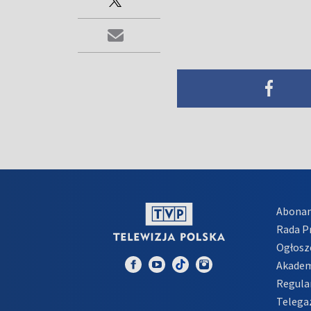
Abona
Rada 
Ogłosz
Akadem
Regula
Telega