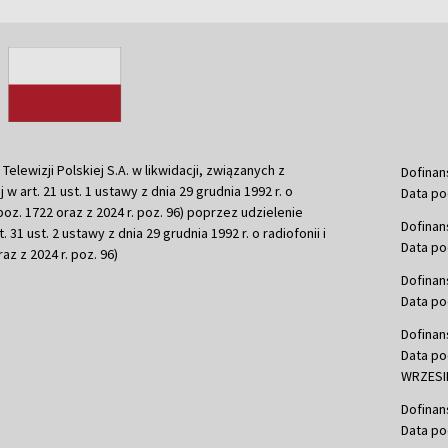
ewizji Polskiej S.A. w likwidacji, związanych z
Dofinan
j w art. 21 ust. 1 ustawy z dnia 29 grudnia 1992 r. o
Data po
r. poz. 1722 oraz z 2024 r. poz. 96) poprzez udzielenie
Dofinan
 31 ust. 2 ustawy z dnia 29 grudnia 1992 r. o radiofonii i
Data po
raz z 2024 r. poz. 96)
Dofinan
Data po
Dofinan
Data po
WRZESIE
Dofinan
Data po