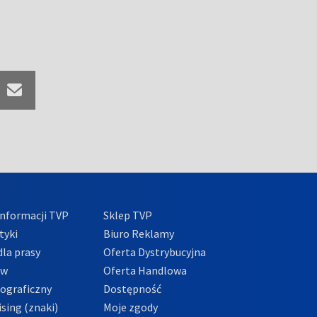
nformacji TVP
Sklep TVP
tyki
Biuro Reklamy
la prasy
Oferta Dystrybucyjna
ów
Oferta Handlowa
tograficzny
Dostępność
sing (znaki)
Moje zgody