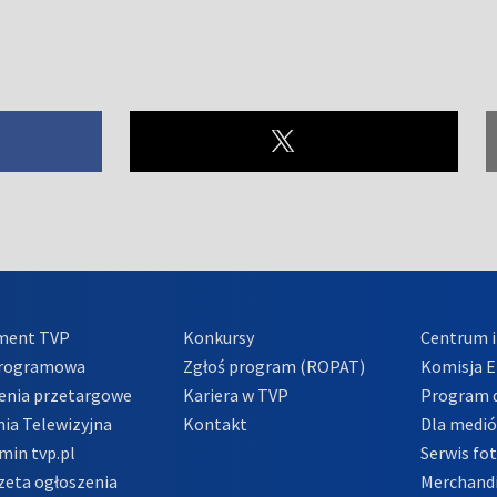
ment TVP
Konkursy
Centrum i
Programowa
Zgłoś program (ROPAT)
Komisja E
enia przetargowe
Kariera w TVP
Program d
ia Telewizyjna
Kontakt
Dla medi
min tvp.pl
Serwis fo
zeta ogłoszenia
Merchandi