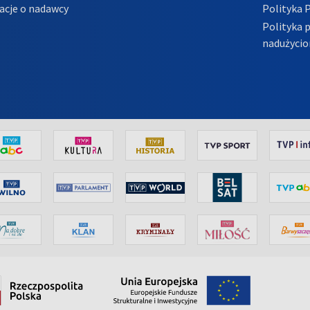
acje o nadawcy
Polityka 
Polityka 
nadużycio