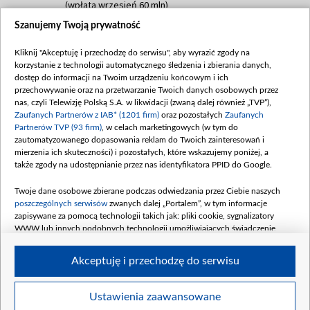
(wpłata wrzesień 60 mln)
Szanujemy Twoją prywatność
Dofinansowanie 635 783 051,21 PLN
Data podpisania umowy: WRZESIEŃ 2025
Kliknij "Akceptuję i przechodzę do serwisu", aby wyrazić zgody na
(wpłata wrzesień 100 mln, październik 350
korzystanie z technologii automatycznego śledzenia i zbierania danych,
mln, listopad 265 mln)
dostęp do informacji na Twoim urządzeniu końcowym i ich
przechowywanie oraz na przetwarzanie Twoich danych osobowych przez
Dofinansowanie 48 862 000,00 PLN
nas, czyli Telewizję Polską S.A. w likwidacji (zwaną dalej również „TVP”),
Data podpisania umowy: GRUDZIEŃ 2025
Zaufanych Partnerów z IAB* (1201 firm)
oraz pozostałych
Zaufanych
(wpłata grudzień 60,548 mln)
Partnerów TVP (93 firm)
, w celach marketingowych (w tym do
zautomatyzowanego dopasowania reklam do Twoich zainteresowań i
Dofinansowanie 900 000 000,00 PLN
mierzenia ich skuteczności) i pozostałych, które wskazujemy poniżej, a
Data podpisania umowy: LUTY 2026 (wpłata
także zgody na udostępnianie przez nas identyfikatora PPID do Google.
26 lutego 80 mln, 4 marca 370 mln,
8
kwiecień 180 mln, 7 maja 180 mln, 8
Twoje dane osobowe zbierane podczas odwiedzania przez Ciebie naszych
czerwca 90 mln)
poszczególnych serwisów
zwanych dalej „Portalem”, w tym informacje
zapisywane za pomocą technologii takich jak: pliki cookie, sygnalizatory
Dofinansowanie 250 000 000,00 PLN
WWW lub innych podobnych technologii umożliwiających świadczenie
Data podpisania umowy LIPIEC 2026 (wpłata
dopasowanych i bezpiecznych usług, personalizację treści oraz reklam,
udostępnianie funkcji mediów społecznościowych oraz analizowanie ruchu
4 sierpnia 250 mln
Akceptuję i przechodzę do serwisu
w Internecie.
Twoje dane osobowe zbierane podczas odwiedzania przez Ciebie
Ustawienia zaawansowane
poszczególnych serwisów
na Portalu, takie jak adresy IP, identyfikatory