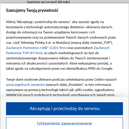
(wpłata wrzesień 60 mln)
Szanujemy Twoją prywatność
Dofinansowanie 635 783 051,21 PLN
Data podpisania umowy: WRZESIEŃ 2025
Kliknij "Akceptuję i przechodzę do serwisu", aby wyrazić zgody na
(wpłata wrzesień 100 mln, październik 350
korzystanie z technologii automatycznego śledzenia i zbierania danych,
mln, listopad 265 mln)
dostęp do informacji na Twoim urządzeniu końcowym i ich
przechowywanie oraz na przetwarzanie Twoich danych osobowych przez
Dofinansowanie 48 862 000,00 PLN
nas, czyli Telewizję Polską S.A. w likwidacji (zwaną dalej również „TVP”),
Data podpisania umowy: GRUDZIEŃ 2025
Zaufanych Partnerów z IAB* (1201 firm)
oraz pozostałych
Zaufanych
(wpłata grudzień 60,548 mln)
Partnerów TVP (93 firm)
, w celach marketingowych (w tym do
zautomatyzowanego dopasowania reklam do Twoich zainteresowań i
Dofinansowanie 900 000 000,00 PLN
mierzenia ich skuteczności) i pozostałych, które wskazujemy poniżej, a
Data podpisania umowy: LUTY 2026 (wpłata
także zgody na udostępnianie przez nas identyfikatora PPID do Google.
26 lutego 80 mln, 4 marca 370 mln,
8
kwiecień 180 mln, 7 maja 180 mln, 8
Twoje dane osobowe zbierane podczas odwiedzania przez Ciebie naszych
czerwca 90 mln)
poszczególnych serwisów
zwanych dalej „Portalem”, w tym informacje
zapisywane za pomocą technologii takich jak: pliki cookie, sygnalizatory
Dofinansowanie 250 000 000,00 PLN
WWW lub innych podobnych technologii umożliwiających świadczenie
Data podpisania umowy LIPIEC 2026 (wpłata
dopasowanych i bezpiecznych usług, personalizację treści oraz reklam,
udostępnianie funkcji mediów społecznościowych oraz analizowanie ruchu
4 sierpnia 250 mln
Akceptuję i przechodzę do serwisu
w Internecie.
Twoje dane osobowe zbierane podczas odwiedzania przez Ciebie
Ustawienia zaawansowane
poszczególnych serwisów
na Portalu, takie jak adresy IP, identyfikatory