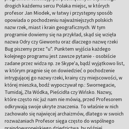
drogich każdemu sercu Polaka miejsc, w których
profesor Jan Miodek, w łatwy i przystępny sposób
opowiada o pochodzeniu najważniejszych polskich
nazw rzek, miast i krain geograficznych. W tym
programie dowiemy się na przykład, skąd się wzięła
nazwa Odry czy Giewontu oraz dlaczego nazwę rzeki
Bug piszemy przez "u". Punktem wyjścia każdego
kolejnego programu jest zawsze pytanie - osobiście
zadane przez widza np. ze Skype'a, bądź wyjątkowo list,
w którym pragnie się on dowiedzieć o pochodzenie
intrygującej go nazwy rzeki, krainy czy miejscowości, w
której mieszka, bodź wypoczywał np.: Swornegacie,
Tumidaj, Zła Wódka, Pieścidła czy Wińsko. Nazwy,
które często nic już nam nie mówią, przed Profesorem
odkrywają swoje ukryte znaczenia. To właśnie w nich
zachowało się najwięcej archaizmów, dlatego w swoich
rozważaniach Profesor sięga często do wspólnego
praindoeuropejskiego dziedzictwa, by później