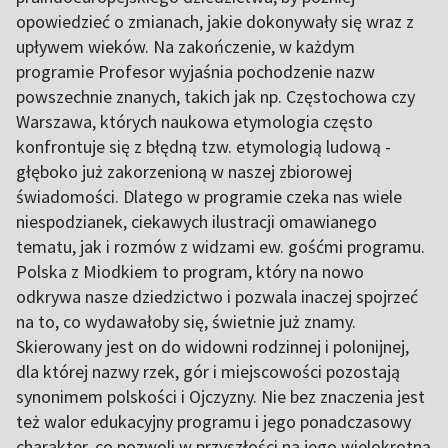
opowiedzieć o zmianach, jakie dokonywały się wraz z
upływem wieków. Na zakończenie, w każdym
programie Profesor wyjaśnia pochodzenie nazw
powszechnie znanych, takich jak np. Częstochowa czy
Warszawa, których naukowa etymologia często
konfrontuje się z błędną tzw. etymologią ludową -
głęboko już zakorzenioną w naszej zbiorowej
świadomości. Dlatego w programie czeka nas wiele
niespodzianek, ciekawych ilustracji omawianego
tematu, jak i rozmów z widzami ew. gośćmi programu.
Polska z Miodkiem to program, który na nowo
odkrywa nasze dziedzictwo i pozwala inaczej spojrzeć
na to, co wydawałoby się, świetnie już znamy.
Skierowany jest on do widowni rodzinnej i polonijnej,
dla której nazwy rzek, gór i miejscowości pozostają
synonimem polskości i Ojczyzny. Nie bez znaczenia jest
też walor edukacyjny programu i jego ponadczasowy
charakter, co pozwoli w przyszłości na jego wielokrotną