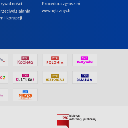
Prywatności
Procedura zgłoszeń
wewnętrznych
przeciwdziałania
m i korupcji