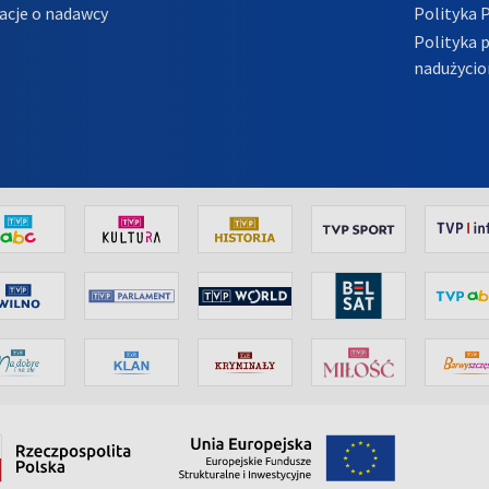
acje o nadawcy
Polityka 
Polityka 
nadużycio