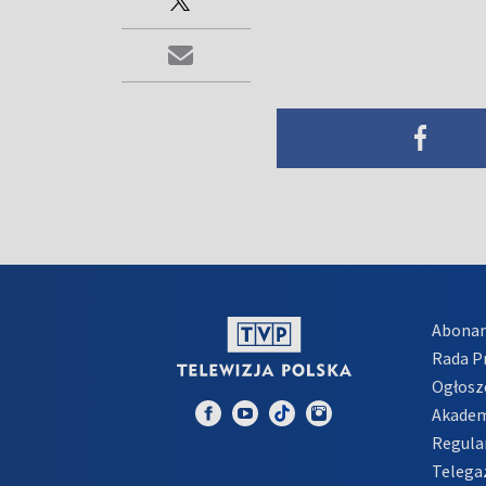
Abona
Rada 
Ogłosz
Akadem
Regula
Telega