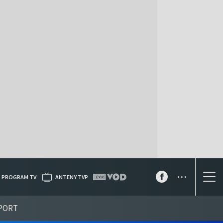
...
PROGRAM TV
ANTENY TVP
PORT