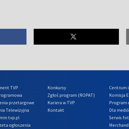
ment TVP
Konkursy
Centrum i
Programowa
Zgłoś program (ROPAT)
Komisja E
enia przetargowe
Kariera w TVP
Program d
ia Telewizyjna
Kontakt
Dla medi
min tvp.pl
Serwis fo
zeta ogłoszenia
Merchandi