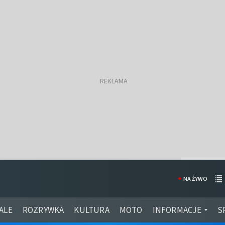
NA ŻYWO
ALE
ROZRYWKA
KULTURA
MOTO
INFORMACJE
S