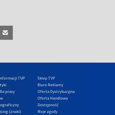
nformacji TVP
Sklep TVP
tyki
Biuro Reklamy
la prasy
Oferta Dystrybucyjna
ów
Oferta Handlowa
tograficzny
Dostępność
sing (znaki)
Moje zgody