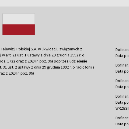
ewizji Polskiej S.A. w likwidacji, związanych z
Dofinan
j w art. 21 ust. 1 ustawy z dnia 29 grudnia 1992 r. o
Data po
r. poz. 1722 oraz z 2024 r. poz. 96) poprzez udzielenie
Dofinan
 31 ust. 2 ustawy z dnia 29 grudnia 1992 r. o radiofonii i
Data po
raz z 2024 r. poz. 96)
Dofinan
Data po
Dofinan
Data po
WRZESIE
Dofinan
Data po