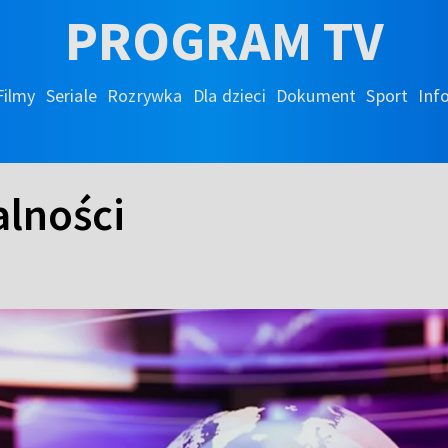
PROGRAM TV
Filmy
Seriale
Rozrywka
Dla dzieci
Dokument
Sport
Inf
lności