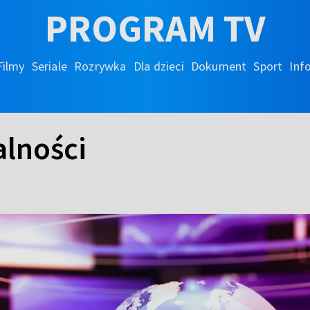
PROGRAM TV
Filmy
Seriale
Rozrywka
Dla dzieci
Dokument
Sport
Inf
lności