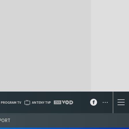
...
PROGRAM TV
ANTENY TVP
PORT