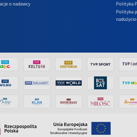
acje o nadawcy
Polityka 
Polityka 
nadużycio