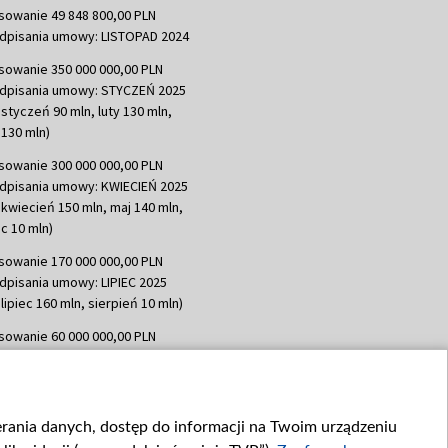
sowanie 49 848 800,00 PLN
dpisania umowy: LISTOPAD 2024
sowanie 350 000 000,00 PLN
dpisania umowy: STYCZEŃ 2025
 styczeń 90 mln, luty 130 mln,
130 mln)
sowanie 300 000 000,00 PLN
dpisania umowy: KWIECIEŃ 2025
 kwiecień 150 mln, maj 140 mln,
c 10 mln)
sowanie 170 000 000,00 PLN
dpisania umowy: LIPIEC 2025
lipiec 160 mln, sierpień 10 mln)
sowanie 60 000 000,00 PLN
dpisania umowy: SIERPIEŃ 2025
 wrzesień 60 mln)
sowanie 635 783 051,21 PLN
ierania danych, dostęp do informacji na Twoim urządzeniu
dpisania umowy: WRZESIEŃ 2025