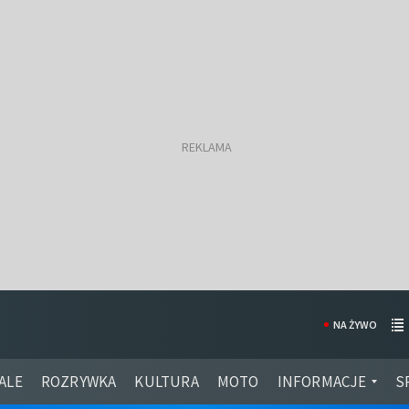
NA ŻYWO
ALE
ROZRYWKA
KULTURA
MOTO
INFORMACJE
S