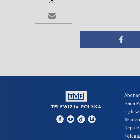
Abona
Rada 
Ogłosz
Akadem
Regula
Telega