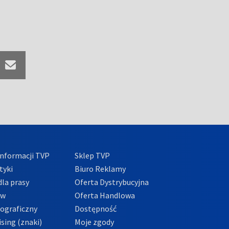
nformacji TVP
Sklep TVP
tyki
Biuro Reklamy
la prasy
Oferta Dystrybucyjna
ów
Oferta Handlowa
tograficzny
Dostępność
sing (znaki)
Moje zgody