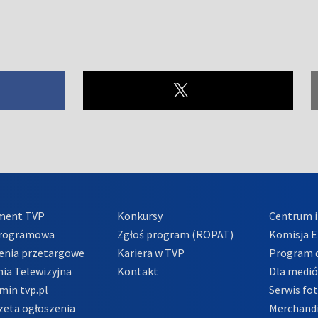
ment TVP
Konkursy
Centrum i
Programowa
Zgłoś program (ROPAT)
Komisja E
enia przetargowe
Kariera w TVP
Program d
ia Telewizyjna
Kontakt
Dla medi
min tvp.pl
Serwis fo
zeta ogłoszenia
Merchandi