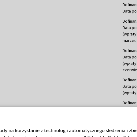
Dofinan
Data po
Dofinan
Data po
(wpłaty
marzec 
Dofinan
Data po
(wpłaty
czerwie
Dofinan
Data po
(wpłaty 
Dofinan
Data po
(wpłata
Dofinan
gody na korzystanie z technologii automatycznego śledzenia i zb
Data po