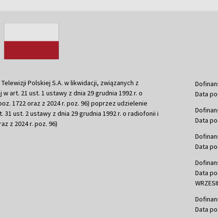
ewizji Polskiej S.A. w likwidacji, związanych z
Dofinan
j w art. 21 ust. 1 ustawy z dnia 29 grudnia 1992 r. o
Data po
r. poz. 1722 oraz z 2024 r. poz. 96) poprzez udzielenie
Dofinan
 31 ust. 2 ustawy z dnia 29 grudnia 1992 r. o radiofonii i
Data po
raz z 2024 r. poz. 96)
Dofinan
Data po
Dofinan
Data po
WRZESIE
Dofinan
Data po