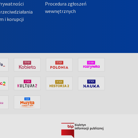
Prywatności
Procedura zgłoszeń
wewnętrznych
przeciwdziałania
m i korupcji