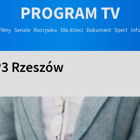
PROGRAM TV
Filmy
Seriale
Rozrywka
Dla dzieci
Dokument
Sport
Inf
P3 Rzeszów