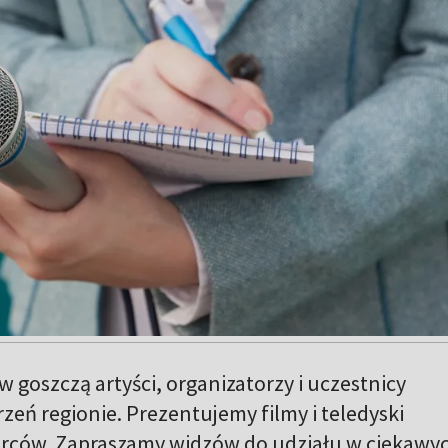
 goszczą artyści, organizatorzy i uczestnicy
zeń regionie. Prezentujemy filmy i teledyski
rców. Zapraszamy widzów do udziału w ciekawy