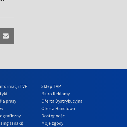
nformacji TVP
Sklep TVP
tyki
Biuro Reklamy
la prasy
Oferta Dystrybucyjna
ów
Oferta Handlowa
tograficzny
Dostępność
sing (znaki)
Moje zgody