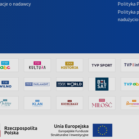
acje o nadawcy
Polityka 
Polityka 
nadużycio