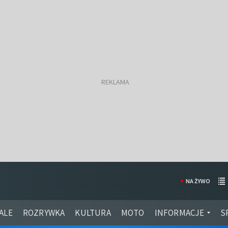
NA ŻYWO
ALE
ROZRYWKA
KULTURA
MOTO
INFORMACJE
S