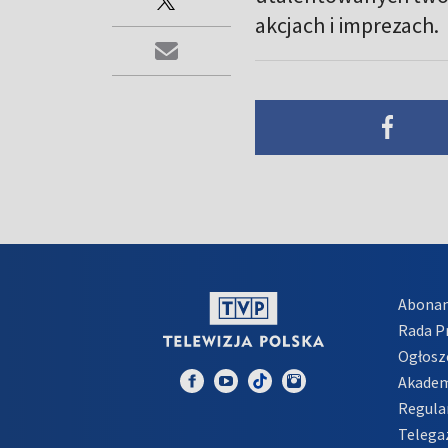
akcjach i imprezach.
Abona
Rada 
Ogłosz
Akadem
Regula
Telega