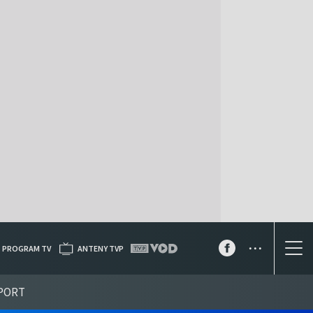
...
PROGRAM TV
ANTENY TVP
PORT