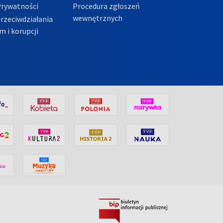
Prywatności
Procedura zgłoszeń
wewnętrznych
przeciwdziałania
m i korupcji