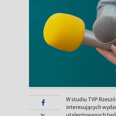
W studiu TVP Rzeszów
interesujących wydar
utalentowanych twó