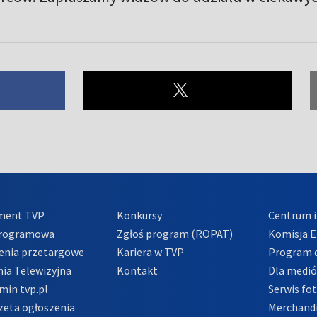
ment TVP
Konkursy
Centrum i
Programowa
Zgłoś program (ROPAT)
Komisja E
enia przetargowe
Kariera w TVP
Program d
ia Telewizyjna
Kontakt
Dla medi
min tvp.pl
Serwis fo
zeta ogłoszenia
Merchandi