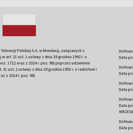
ewizji Polskiej S.A. w likwidacji, związanych z
Dofinan
j w art. 21 ust. 1 ustawy z dnia 29 grudnia 1992 r. o
Data po
r. poz. 1722 oraz z 2024 r. poz. 96) poprzez udzielenie
Dofinan
 31 ust. 2 ustawy z dnia 29 grudnia 1992 r. o radiofonii i
Data po
raz z 2024 r. poz. 96)
Dofinan
Data po
Dofinan
Data po
WRZESIE
Dofinan
Data po