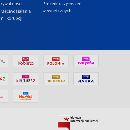
Prywatności
Procedura zgłoszeń
wewnętrznych
przeciwdziałania
m i korupcji