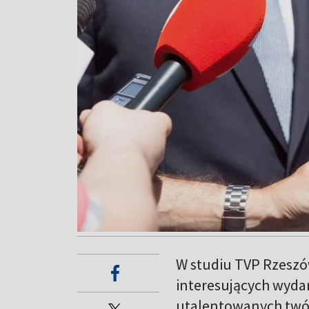
W studiu TVP Rzeszów
interesujących wydar
utalentowanych twó