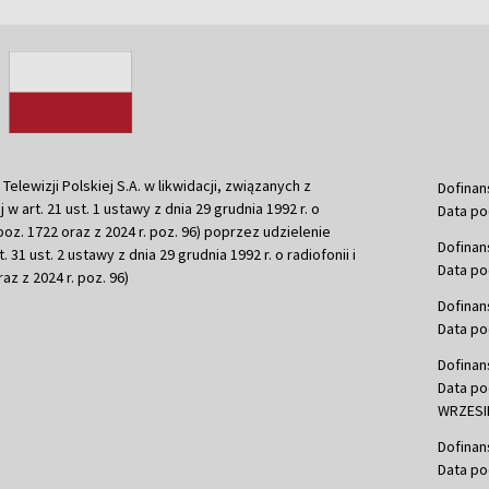
ewizji Polskiej S.A. w likwidacji, związanych z
Dofinan
j w art. 21 ust. 1 ustawy z dnia 29 grudnia 1992 r. o
Data po
r. poz. 1722 oraz z 2024 r. poz. 96) poprzez udzielenie
Dofinan
 31 ust. 2 ustawy z dnia 29 grudnia 1992 r. o radiofonii i
Data po
raz z 2024 r. poz. 96)
Dofinan
Data po
Dofinan
Data po
WRZESIE
Dofinan
Data po