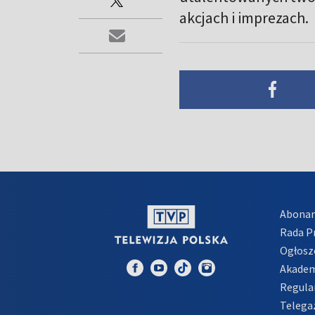
akcjach i imprezach.
Abona
Rada 
Ogłosz
Akadem
Regula
Telega