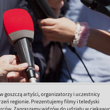
 goszczą artyści, organizatorzy i uczestnicy
zeń regionie. Prezentujemy filmy i teledyski
rców. Zapraszamy widzów do udziału w ciekawy