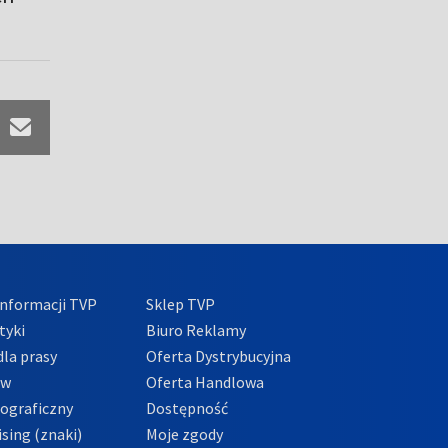
nformacji TVP
Sklep TVP
tyki
Biuro Reklamy
la prasy
Oferta Dystrybucyjna
ów
Oferta Handlowa
tograficzny
Dostępność
sing (znaki)
Moje zgody