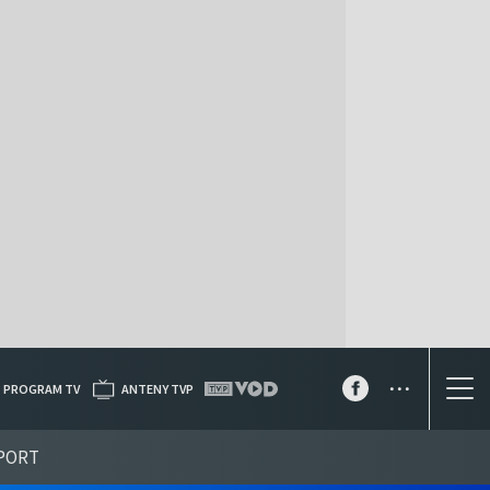
...
PROGRAM TV
ANTENY TVP
PORT