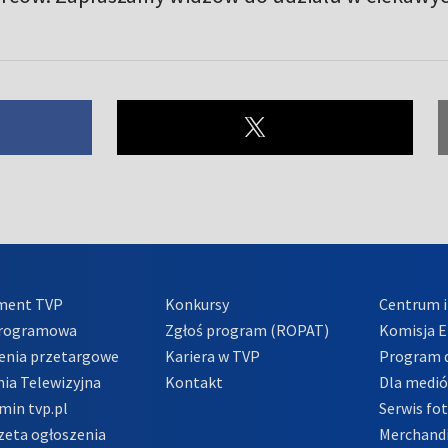
ment TVP
Konkursy
Centrum i
Programowa
Zgłoś program (ROPAT)
Komisja E
enia przetargowe
Kariera w TVP
Program d
ia Telewizyjna
Kontakt
Dla medi
min tvp.pl
Serwis fo
zeta ogłoszenia
Merchandi