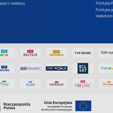
acje o nadawcy
Polityka 
Polityka 
nadużycio