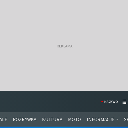
NA ŻYWO
ALE
ROZRYWKA
KULTURA
MOTO
INFORMACJE
S