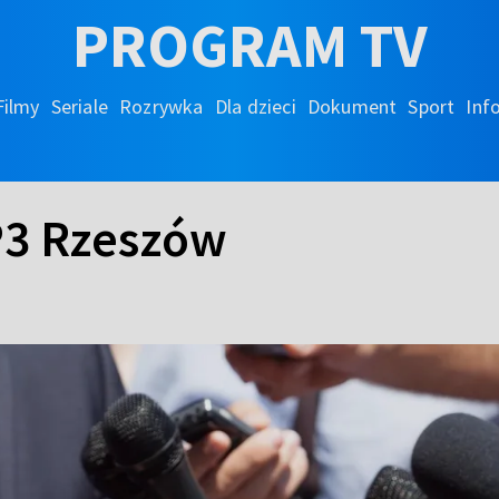
PROGRAM TV
Filmy
Seriale
Rozrywka
Dla dzieci
Dokument
Sport
Inf
P3 Rzeszów