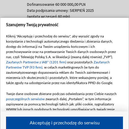
Dofinansowanie 60 000 000,00 PLN
Data podpisania umowy: SIERPIEŃ 2025
(wpłata wrzesień 60 mln)
Szanujemy Twoją prywatność
Dofinansowanie 635 783 051,21 PLN
Data podpisania umowy: WRZESIEŃ 2025
Kliknij "Akceptuję i przechodzę do serwisu", aby wyrazić zgody na
(wpłata wrzesień 100 mln, październik 350
korzystanie z technologii automatycznego śledzenia i zbierania danych,
mln, listopad 265 mln)
dostęp do informacji na Twoim urządzeniu końcowym i ich
przechowywanie oraz na przetwarzanie Twoich danych osobowych przez
Dofinansowanie 48 862 000,00 PLN
nas, czyli Telewizję Polską S.A. w likwidacji (zwaną dalej również „TVP”),
Data podpisania umowy: GRUDZIEŃ 2025
Zaufanych Partnerów z IAB* (1201 firm)
oraz pozostałych
Zaufanych
(wpłata grudzień 60,548 mln)
Partnerów TVP (93 firm)
, w celach marketingowych (w tym do
zautomatyzowanego dopasowania reklam do Twoich zainteresowań i
Dofinansowanie 900 000 000,00 PLN
mierzenia ich skuteczności) i pozostałych, które wskazujemy poniżej, a
Data podpisania umowy: LUTY 2026 (wpłata
także zgody na udostępnianie przez nas identyfikatora PPID do Google.
26 lutego 80 mln, 4 marca 370 mln,
8
kwiecień 180 mln, 7 maja 180 mln, 8
Twoje dane osobowe zbierane podczas odwiedzania przez Ciebie naszych
czerwca 90 mln)
poszczególnych serwisów
zwanych dalej „Portalem”, w tym informacje
zapisywane za pomocą technologii takich jak: pliki cookie, sygnalizatory
Dofinansowanie 250 000 000,00 PLN
WWW lub innych podobnych technologii umożliwiających świadczenie
Data podpisania umowy LIPIEC 2026 (wpłata
dopasowanych i bezpiecznych usług, personalizację treści oraz reklam,
udostępnianie funkcji mediów społecznościowych oraz analizowanie ruchu
4 sierpnia 250 mln
Akceptuję i przechodzę do serwisu
w Internecie.