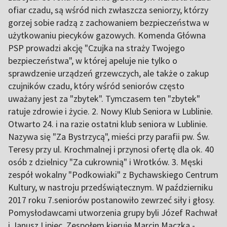
ofiar czadu, są wśród nich zwłaszcza seniorzy, którzy
gorzej sobie radzą z zachowaniem bezpieczeństwa w
użytkowaniu piecyków gazowych. Komenda Główna
PSP prowadzi akcję "Czujka na straży Twojego
bezpieczeństwa", w której apeluje nie tylko o
sprawdzenie urządzeń grzewczych, ale także o zakup
czujników czadu, który wśród seniorów często
uważany jest za "zbytek". Tymczasem ten "zbytek"
ratuje zdrowie i życie. 2. Nowy Klub Seniora w Lublinie.
Otwarto 24. i na razie ostatni klub seniora w Lublinie.
Nazywa się "Za Bystrzycą", mieści przy parafii pw. Św.
Teresy przy ul. Krochmalnej i przynosi ofertę dla ok. 40
osób z dzielnicy "Za cukrownią" i Wrotków. 3. Męski
zespół wokalny "Podkowiaki" z Bychawskiego Centrum
Kultury, w nastroju przedświątecznym. W październiku
2017 roku 7.seniorów postanowiło zewrzeć siły i głosy.
Pomysłodawcami utworzenia grupy byli Józef Rachwał
i Janusz Lipiec. Zespołem kieruje Marcin Mączka -