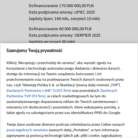
Dofinansowanie 170 000 000,00 PLN
Data podpisania umowy: LIPIEC 2025
(wpłaty lipiec 160 mln, sierpień 10 mln)
Dofinansowanie 60 000 000,00 PLN
Data podpisania umowy: SIERPIEŃ 2025
(wpłata wrzesień 60 mln)
Szanujemy Twoją prywatność
Dofinansowanie 635 783 051,21 PLN
Data podpisania umowy: WRZESIEŃ 2025
Kliknij "Akceptuję i przechodzę do serwisu", aby wyrazić zgody na
(wpłata wrzesień 100 mln, październik 350
korzystanie z technologii automatycznego śledzenia i zbierania danych,
mln, listopad 265 mln)
dostęp do informacji na Twoim urządzeniu końcowym i ich
przechowywanie oraz na przetwarzanie Twoich danych osobowych przez
Dofinansowanie 48 862 000,00 PLN
nas, czyli Telewizję Polską S.A. w likwidacji (zwaną dalej również „TVP”),
Data podpisania umowy: GRUDZIEŃ 2025
Zaufanych Partnerów z IAB* (1201 firm)
oraz pozostałych
Zaufanych
(wpłata grudzień 60,548 mln)
Partnerów TVP (93 firm)
, w celach marketingowych (w tym do
zautomatyzowanego dopasowania reklam do Twoich zainteresowań i
Dofinansowanie 900 000 000,00 PLN
mierzenia ich skuteczności) i pozostałych, które wskazujemy poniżej, a
Data podpisania umowy: LUTY 2026 (wpłata
także zgody na udostępnianie przez nas identyfikatora PPID do Google.
26 lutego 80 mln, 4 marca 370 mln,
8
kwiecień 180 mln, 7 maja 180 mln, 8
Twoje dane osobowe zbierane podczas odwiedzania przez Ciebie naszych
czerwca 90 mln)
poszczególnych serwisów
zwanych dalej „Portalem”, w tym informacje
zapisywane za pomocą technologii takich jak: pliki cookie, sygnalizatory