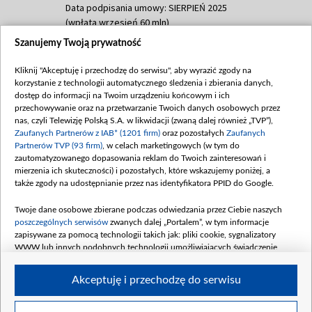
Data podpisania umowy: SIERPIEŃ 2025
(wpłata wrzesień 60 mln)
Szanujemy Twoją prywatność
Dofinansowanie 635 783 051,21 PLN
Data podpisania umowy: WRZESIEŃ 2025
Kliknij "Akceptuję i przechodzę do serwisu", aby wyrazić zgody na
(wpłata wrzesień 100 mln, październik 350
korzystanie z technologii automatycznego śledzenia i zbierania danych,
mln, listopad 265 mln)
dostęp do informacji na Twoim urządzeniu końcowym i ich
przechowywanie oraz na przetwarzanie Twoich danych osobowych przez
Dofinansowanie 48 862 000,00 PLN
nas, czyli Telewizję Polską S.A. w likwidacji (zwaną dalej również „TVP”),
Data podpisania umowy: GRUDZIEŃ 2025
Zaufanych Partnerów z IAB* (1201 firm)
oraz pozostałych
Zaufanych
(wpłata grudzień 60,548 mln)
Partnerów TVP (93 firm)
, w celach marketingowych (w tym do
zautomatyzowanego dopasowania reklam do Twoich zainteresowań i
Dofinansowanie 900 000 000,00 PLN
mierzenia ich skuteczności) i pozostałych, które wskazujemy poniżej, a
Data podpisania umowy: LUTY 2026 (wpłata
także zgody na udostępnianie przez nas identyfikatora PPID do Google.
26 lutego 80 mln, 4 marca 370 mln,
8
kwiecień 180 mln, 7 maja 180 mln, 8
Twoje dane osobowe zbierane podczas odwiedzania przez Ciebie naszych
czerwca 90 mln)
poszczególnych serwisów
zwanych dalej „Portalem”, w tym informacje
zapisywane za pomocą technologii takich jak: pliki cookie, sygnalizatory
Dofinansowanie 250 000 000,00 PLN
WWW lub innych podobnych technologii umożliwiających świadczenie
Data podpisania umowy LIPIEC 2026 (wpłata
dopasowanych i bezpiecznych usług, personalizację treści oraz reklam,
udostępnianie funkcji mediów społecznościowych oraz analizowanie ruchu
4 sierpnia 250 mln
Akceptuję i przechodzę do serwisu
w Internecie.
Twoje dane osobowe zbierane podczas odwiedzania przez Ciebie