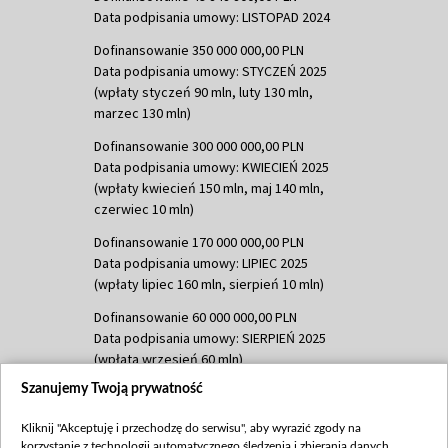
Data podpisania umowy: LISTOPAD 2024
Dofinansowanie 350 000 000,00 PLN
Data podpisania umowy: STYCZEŃ 2025
(wpłaty styczeń 90 mln, luty 130 mln,
marzec 130 mln)
Dofinansowanie 300 000 000,00 PLN
Data podpisania umowy: KWIECIEŃ 2025
(wpłaty kwiecień 150 mln, maj 140 mln,
czerwiec 10 mln)
Dofinansowanie 170 000 000,00 PLN
Data podpisania umowy: LIPIEC 2025
(wpłaty lipiec 160 mln, sierpień 10 mln)
Dofinansowanie 60 000 000,00 PLN
Data podpisania umowy: SIERPIEŃ 2025
(wpłata wrzesień 60 mln)
Szanujemy Twoją prywatność
Dofinansowanie 635 783 051,21 PLN
Data podpisania umowy: WRZESIEŃ 2025
Kliknij "Akceptuję i przechodzę do serwisu", aby wyrazić zgody na
(wpłata wrzesień 100 mln, październik 350
korzystanie z technologii automatycznego śledzenia i zbierania danych,