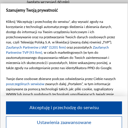
(wpłata wrzesień 60 mln)
Szanujemy Twoją prywatność
Dofinansowanie 635 783 051,21 PLN
Data podpisania umowy: WRZESIEŃ 2025
Kliknij "Akceptuję i przechodzę do serwisu", aby wyrazić zgody na
(wpłata wrzesień 100 mln, październik 350
korzystanie z technologii automatycznego śledzenia i zbierania danych,
mln, listopad 265 mln)
dostęp do informacji na Twoim urządzeniu końcowym i ich
przechowywanie oraz na przetwarzanie Twoich danych osobowych przez
Dofinansowanie 48 862 000,00 PLN
nas, czyli Telewizję Polską S.A. w likwidacji (zwaną dalej również „TVP”),
Data podpisania umowy: GRUDZIEŃ 2025
Zaufanych Partnerów z IAB* (1201 firm)
oraz pozostałych
Zaufanych
(wpłata grudzień 60,548 mln)
Partnerów TVP (93 firm)
, w celach marketingowych (w tym do
zautomatyzowanego dopasowania reklam do Twoich zainteresowań i
Dofinansowanie 900 000 000,00 PLN
mierzenia ich skuteczności) i pozostałych, które wskazujemy poniżej, a
Data podpisania umowy: LUTY 2026 (wpłata
także zgody na udostępnianie przez nas identyfikatora PPID do Google.
26 lutego 80 mln, 4 marca 370 mln,
8
kwiecień 180 mln, 7 maja 180 mln, 8
Twoje dane osobowe zbierane podczas odwiedzania przez Ciebie naszych
czerwca 90 mln)
poszczególnych serwisów
zwanych dalej „Portalem”, w tym informacje
zapisywane za pomocą technologii takich jak: pliki cookie, sygnalizatory
Dofinansowanie 250 000 000,00 PLN
WWW lub innych podobnych technologii umożliwiających świadczenie
Data podpisania umowy LIPIEC 2026 (wpłata
dopasowanych i bezpiecznych usług, personalizację treści oraz reklam,
udostępnianie funkcji mediów społecznościowych oraz analizowanie ruchu
4 sierpnia 250 mln
Akceptuję i przechodzę do serwisu
w Internecie.
Twoje dane osobowe zbierane podczas odwiedzania przez Ciebie
Ustawienia zaawansowane
poszczególnych serwisów
na Portalu, takie jak adresy IP, identyfikatory