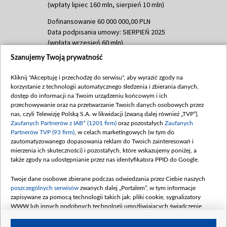
(wpłaty lipiec 160 mln, sierpień 10 mln)
Dofinansowanie 60 000 000,00 PLN
Data podpisania umowy: SIERPIEŃ 2025
(wpłata wrzesień 60 mln)
Szanujemy Twoją prywatność
Dofinansowanie 635 783 051,21 PLN
Data podpisania umowy: WRZESIEŃ 2025
Kliknij "Akceptuję i przechodzę do serwisu", aby wyrazić zgody na
(wpłata wrzesień 100 mln, październik 350
korzystanie z technologii automatycznego śledzenia i zbierania danych,
mln, listopad 265 mln)
dostęp do informacji na Twoim urządzeniu końcowym i ich
przechowywanie oraz na przetwarzanie Twoich danych osobowych przez
Dofinansowanie 48 862 000,00 PLN
nas, czyli Telewizję Polską S.A. w likwidacji (zwaną dalej również „TVP”),
Data podpisania umowy: GRUDZIEŃ 2025
Zaufanych Partnerów z IAB* (1201 firm)
oraz pozostałych
Zaufanych
(wpłata grudzień 60,548 mln)
Partnerów TVP (93 firm)
, w celach marketingowych (w tym do
zautomatyzowanego dopasowania reklam do Twoich zainteresowań i
Dofinansowanie 900 000 000,00 PLN
mierzenia ich skuteczności) i pozostałych, które wskazujemy poniżej, a
Data podpisania umowy: LUTY 2026 (wpłata
także zgody na udostępnianie przez nas identyfikatora PPID do Google.
26 lutego 80 mln, 4 marca 370 mln,
8
kwiecień 180 mln, 7 maja 180 mln, 8
Twoje dane osobowe zbierane podczas odwiedzania przez Ciebie naszych
czerwca 90 mln)
poszczególnych serwisów
zwanych dalej „Portalem”, w tym informacje
zapisywane za pomocą technologii takich jak: pliki cookie, sygnalizatory
Dofinansowanie 250 000 000,00 PLN
WWW lub innych podobnych technologii umożliwiających świadczenie
Data podpisania umowy LIPIEC 2026 (wpłata
dopasowanych i bezpiecznych usług, personalizację treści oraz reklam,
udostępnianie funkcji mediów społecznościowych oraz analizowanie ruchu
4 sierpnia 250 mln