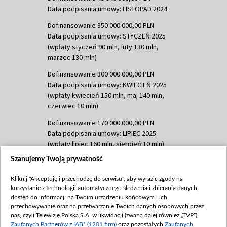
Data podpisania umowy: LISTOPAD 2024
Dofinansowanie 350 000 000,00 PLN
Data podpisania umowy: STYCZEŃ 2025
(wpłaty styczeń 90 mln, luty 130 mln,
marzec 130 mln)
Dofinansowanie 300 000 000,00 PLN
Data podpisania umowy: KWIECIEŃ 2025
(wpłaty kwiecień 150 mln, maj 140 mln,
czerwiec 10 mln)
Dofinansowanie 170 000 000,00 PLN
Data podpisania umowy: LIPIEC 2025
(wpłaty lipiec 160 mln, sierpień 10 mln)
Szanujemy Twoją prywatność
Dofinansowanie 60 000 000,00 PLN
Data podpisania umowy: SIERPIEŃ 2025
Kliknij "Akceptuję i przechodzę do serwisu", aby wyrazić zgody na
(wpłata wrzesień 60 mln)
korzystanie z technologii automatycznego śledzenia i zbierania danych,
Dofinansowanie 635 783 051,21 PLN
dostęp do informacji na Twoim urządzeniu końcowym i ich
przechowywanie oraz na przetwarzanie Twoich danych osobowych przez
Data podpisania umowy: WRZESIEŃ 2025
nas, czyli Telewizję Polską S.A. w likwidacji (zwaną dalej również „TVP”),
(wpłata wrzesień 100 mln, październik 350
Zaufanych Partnerów z IAB* (1201 firm)
oraz pozostałych
Zaufanych