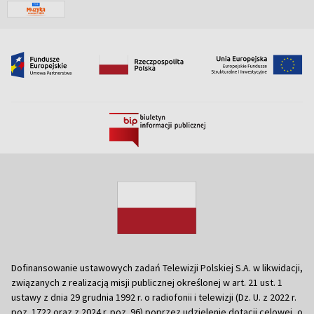
Dofinansowanie ustawowych zadań Telewizji Polskiej S.A. w likwidacji,
związanych z realizacją misji publicznej określonej w art. 21 ust. 1
ustawy z dnia 29 grudnia 1992 r. o radiofonii i telewizji (Dz. U. z 2022 r.
poz. 1722 oraz z 2024 r. poz. 96) poprzez udzielenie dotacji celowej, o