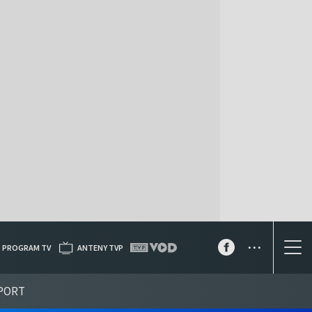
...
PROGRAM TV
ANTENY TVP
PORT