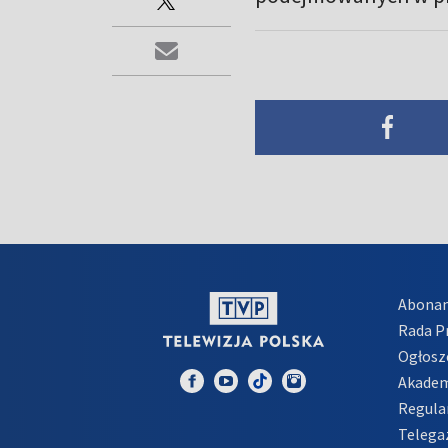
Abona
Rada 
Ogłosz
Akadem
Regula
Telega