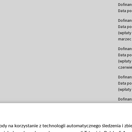
Dofinan
Data po
Dofinan
Data po
(wpłaty
marzec 
Dofinan
Data po
(wpłaty
czerwie
Dofinan
Data po
(wpłaty 
Dofinan
Data po
(wpłata
Dofinan
gody na korzystanie z technologii automatycznego śledzenia i zb
Data po