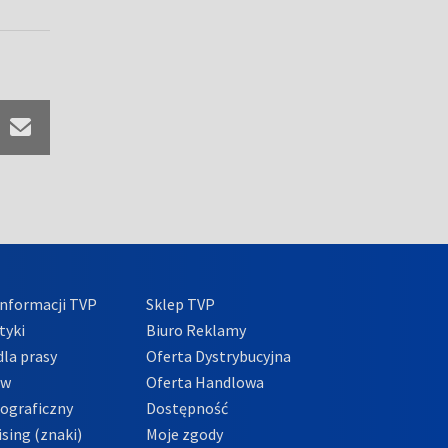
nformacji TVP
Sklep TVP
tyki
Biuro Reklamy
la prasy
Oferta Dystrybucyjna
ów
Oferta Handlowa
tograficzny
Dostępność
sing (znaki)
Moje zgody