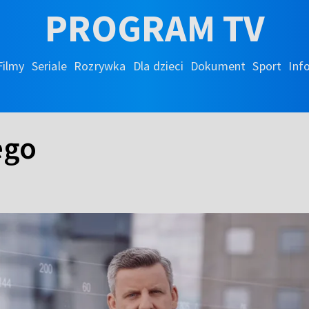
PROGRAM TV
Filmy
Seriale
Rozrywka
Dla dzieci
Dokument
Sport
Inf
ego