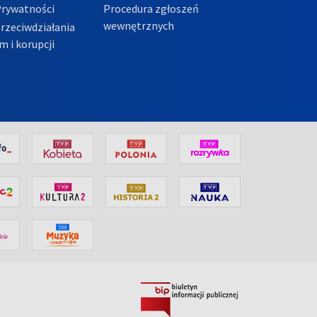
Prywatności
Procedura zgłoszeń
wewnętrznych
przeciwdziałania
m i korupcji