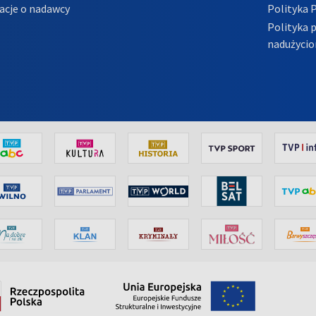
acje o nadawcy
Polityka 
Polityka 
nadużycio