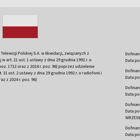
ewizji Polskiej S.A. w likwidacji, związanych z
Dofinan
j w art. 21 ust. 1 ustawy z dnia 29 grudnia 1992 r. o
Data po
r. poz. 1722 oraz z 2024 r. poz. 96) poprzez udzielenie
Dofinan
 31 ust. 2 ustawy z dnia 29 grudnia 1992 r. o radiofonii i
Data po
raz z 2024 r. poz. 96)
Dofinan
Data po
Dofinan
Data po
WRZESIE
Dofinan
Data po