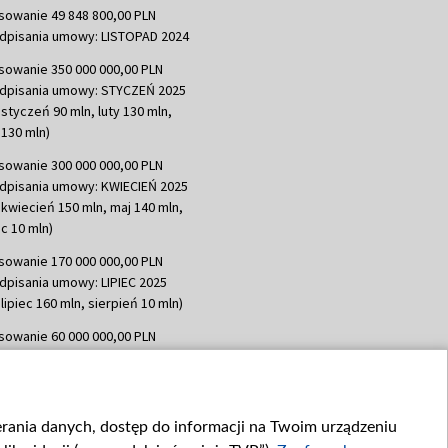
sowanie 49 848 800,00 PLN
dpisania umowy: LISTOPAD 2024
sowanie 350 000 000,00 PLN
dpisania umowy: STYCZEŃ 2025
 styczeń 90 mln, luty 130 mln,
130 mln)
sowanie 300 000 000,00 PLN
dpisania umowy: KWIECIEŃ 2025
 kwiecień 150 mln, maj 140 mln,
c 10 mln)
sowanie 170 000 000,00 PLN
dpisania umowy: LIPIEC 2025
lipiec 160 mln, sierpień 10 mln)
sowanie 60 000 000,00 PLN
dpisania umowy: SIERPIEŃ 2025
 wrzesień 60 mln)
sowanie 635 783 051,21 PLN
ierania danych, dostęp do informacji na Twoim urządzeniu
dpisania umowy: WRZESIEŃ 2025