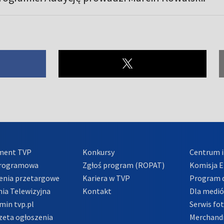
ment TVP
Konkursy
Centrum i
Programowa
Zgłoś program (ROPAT)
Komisja E
enia przetargowe
Kariera w TVP
Program d
ia Telewizyjna
Kontakt
Dla medi
min tvp.pl
Serwis fo
zeta ogłoszenia
Merchandi