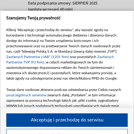
Data podpisania umowy: SIERPIEŃ 2025
(wpłata wrzesień 60 mln)
Szanujemy Twoją prywatność
Dofinansowanie 635 783 051,21 PLN
Data podpisania umowy: WRZESIEŃ 2025
Kliknij "Akceptuję i przechodzę do serwisu", aby wyrazić zgody na
(wpłata wrzesień 100 mln, październik 350
korzystanie z technologii automatycznego śledzenia i zbierania danych,
mln, listopad 265 mln)
dostęp do informacji na Twoim urządzeniu końcowym i ich
przechowywanie oraz na przetwarzanie Twoich danych osobowych przez
Dofinansowanie 48 862 000,00 PLN
nas, czyli Telewizję Polską S.A. w likwidacji (zwaną dalej również „TVP”),
Data podpisania umowy: GRUDZIEŃ 2025
Zaufanych Partnerów z IAB* (1201 firm)
oraz pozostałych
Zaufanych
(wpłata grudzień 60,548 mln)
Partnerów TVP (93 firm)
, w celach marketingowych (w tym do
zautomatyzowanego dopasowania reklam do Twoich zainteresowań i
Dofinansowanie 900 000 000,00 PLN
mierzenia ich skuteczności) i pozostałych, które wskazujemy poniżej, a
Data podpisania umowy: LUTY 2026 (wpłata
także zgody na udostępnianie przez nas identyfikatora PPID do Google.
26 lutego 80 mln, 4 marca 370 mln,
8
kwiecień 180 mln, 7 maja 180 mln, 8
Twoje dane osobowe zbierane podczas odwiedzania przez Ciebie naszych
czerwca 90 mln)
poszczególnych serwisów
zwanych dalej „Portalem”, w tym informacje
zapisywane za pomocą technologii takich jak: pliki cookie, sygnalizatory
Dofinansowanie 250 000 000,00 PLN
WWW lub innych podobnych technologii umożliwiających świadczenie
Data podpisania umowy LIPIEC 2026 (wpłata
dopasowanych i bezpiecznych usług, personalizację treści oraz reklam,
udostępnianie funkcji mediów społecznościowych oraz analizowanie ruchu
4 sierpnia 250 mln
Akceptuję i przechodzę do serwisu
w Internecie.
Twoje dane osobowe zbierane podczas odwiedzania przez Ciebie