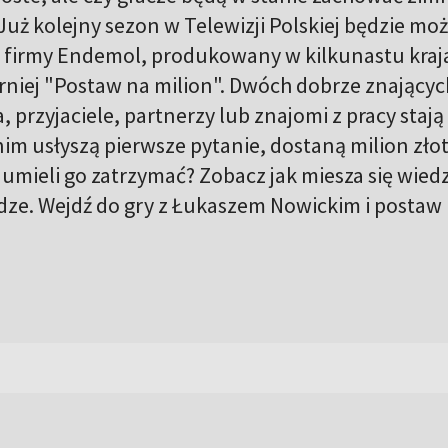
 Już kolejny sezon w Telewizji Polskiej będzie mo
t firmy Endemol, produkowany w kilkunastu kraj
niej "Postaw na milion". Dwóch dobrze znających
 przyjaciele, partnerzy lub znajomi z pracy stają
nim usłyszą pierwsze pytanie, dostaną milion zło
umieli go zatrzymać? Zobacz jak miesza się wied
iądze. Wejdź do gry z Łukaszem Nowickim i postaw