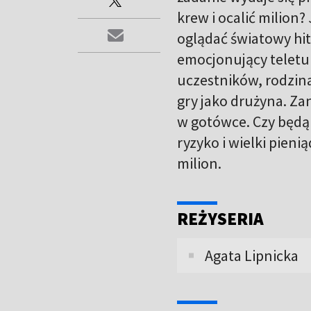
krew i ocalić milion?
oglądać światowy hi
emocjonujący teletur
uczestników, rodzina,
gry jako drużyna. Za
w gotówce. Czy będą 
ryzyko i wielki pien
milion.
REŻYSERIA
Agata Lipnicka