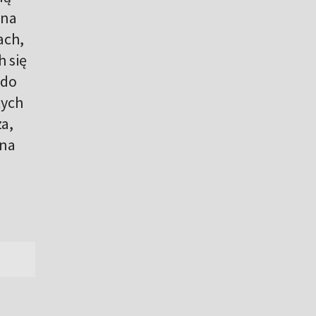
żna
ach,
 się
 do
tych
za,
 na