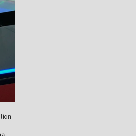
ilion
ną