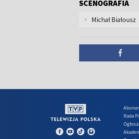
SCENOGRAFIA
Michał Białousz
Abona
Rada 
Ogłosz
Akadem