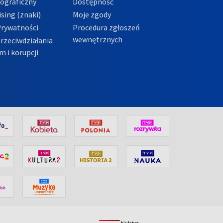
tograficzny
Dostępność
sing (znaki)
Moje zgody
Prywatności
Procedura zgłoszeń
wewnętrznych
przeciwdziałania
m i korupcji