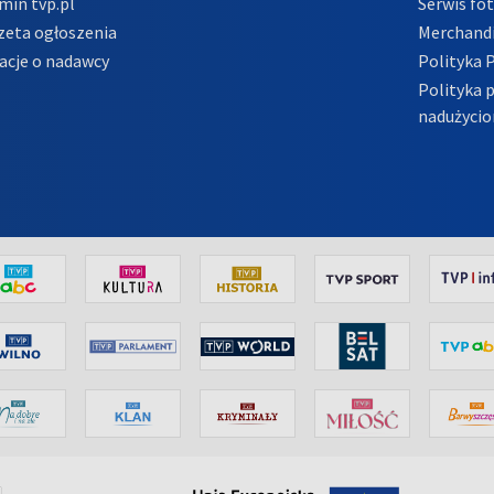
min tvp.pl
Serwis fo
zeta ogłoszenia
Merchandi
acje o nadawcy
Polityka 
Polityka 
nadużycio