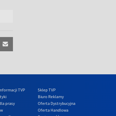
nformacji TVP
Sklep TVP
tyki
Biuro Reklamy
la prasy
Oferta Dystrybucyjna
ów
Oferta Handlowa