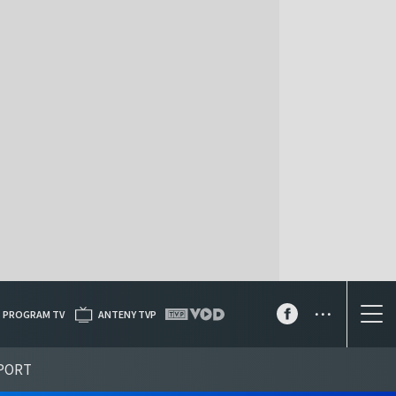
...
PROGRAM TV
ANTENY TVP
PORT