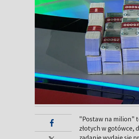
"Postaw na milion" t
złotych w gotówce, d
zadanie wydaje się p