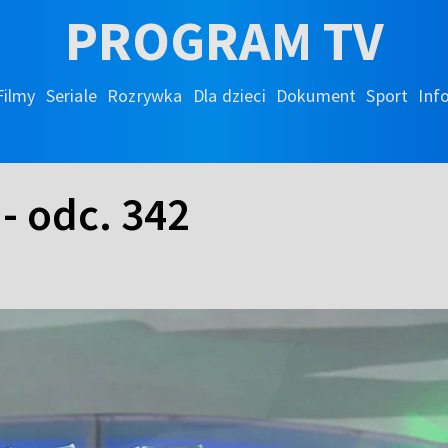
PROGRAM TV
Filmy
Seriale
Rozrywka
Dla dzieci
Dokument
Sport
Inf
- odc. 342