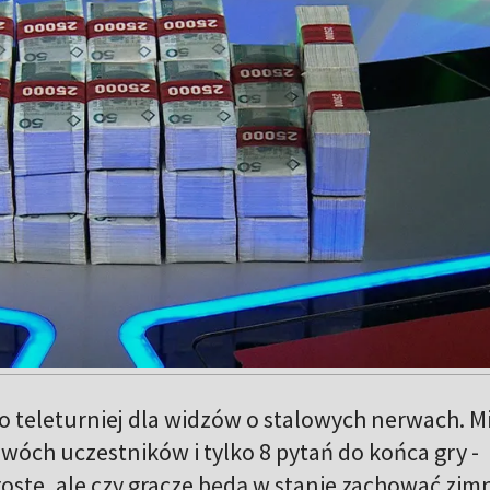
o teleturniej dla widzów o stalowych nerwach. M
wóch uczestników i tylko 8 pytań do końca gry -
roste, ale czy gracze będą w stanie zachować zim