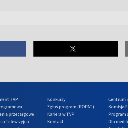
ment TVP
Konkursy
Centrum i
Programowa
Zgłoś program (ROPAT)
Komisja E
enia przetargowe
Kariera w TVP
Program d
ia Telewizyjna
Kontakt
Dla medi