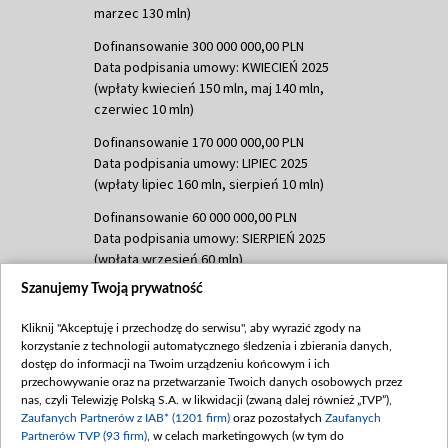
marzec 130 mln)
Dofinansowanie 300 000 000,00 PLN
Data podpisania umowy: KWIECIEŃ 2025
(wpłaty kwiecień 150 mln, maj 140 mln,
czerwiec 10 mln)
Dofinansowanie 170 000 000,00 PLN
Data podpisania umowy: LIPIEC 2025
(wpłaty lipiec 160 mln, sierpień 10 mln)
Dofinansowanie 60 000 000,00 PLN
Data podpisania umowy: SIERPIEŃ 2025
(wpłata wrzesień 60 mln)
Szanujemy Twoją prywatność
Dofinansowanie 635 783 051,21 PLN
Data podpisania umowy: WRZESIEŃ 2025
Kliknij "Akceptuję i przechodzę do serwisu", aby wyrazić zgody na
(wpłata wrzesień 100 mln, październik 350
korzystanie z technologii automatycznego śledzenia i zbierania danych,
mln, listopad 265 mln)
dostęp do informacji na Twoim urządzeniu końcowym i ich
przechowywanie oraz na przetwarzanie Twoich danych osobowych przez
Dofinansowanie 48 862 000,00 PLN
nas, czyli Telewizję Polską S.A. w likwidacji (zwaną dalej również „TVP”),
Data podpisania umowy: GRUDZIEŃ 2025
Zaufanych Partnerów z IAB* (1201 firm)
oraz pozostałych
Zaufanych
(wpłata grudzień 60,548 mln)
Partnerów TVP (93 firm)
, w celach marketingowych (w tym do