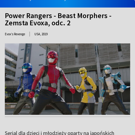
Power Rangers - Beast Morphers -
Zemsta Evoxa, odc. 2
|
Evox’s Revenge
USA,
2019
Serial dla dzieci i młodzieży oparty na japońskich