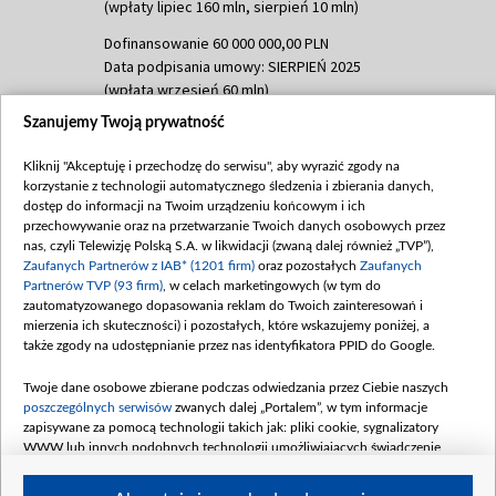
(wpłaty lipiec 160 mln, sierpień 10 mln)
Dofinansowanie 60 000 000,00 PLN
Data podpisania umowy: SIERPIEŃ 2025
(wpłata wrzesień 60 mln)
Szanujemy Twoją prywatność
Dofinansowanie 635 783 051,21 PLN
Data podpisania umowy: WRZESIEŃ 2025
Kliknij "Akceptuję i przechodzę do serwisu", aby wyrazić zgody na
(wpłata wrzesień 100 mln, październik 350
korzystanie z technologii automatycznego śledzenia i zbierania danych,
mln, listopad 265 mln)
dostęp do informacji na Twoim urządzeniu końcowym i ich
przechowywanie oraz na przetwarzanie Twoich danych osobowych przez
Dofinansowanie 48 862 000,00 PLN
nas, czyli Telewizję Polską S.A. w likwidacji (zwaną dalej również „TVP”),
Data podpisania umowy: GRUDZIEŃ 2025
Zaufanych Partnerów z IAB* (1201 firm)
oraz pozostałych
Zaufanych
(wpłata grudzień 60,548 mln)
Partnerów TVP (93 firm)
, w celach marketingowych (w tym do
zautomatyzowanego dopasowania reklam do Twoich zainteresowań i
Dofinansowanie 900 000 000,00 PLN
mierzenia ich skuteczności) i pozostałych, które wskazujemy poniżej, a
Data podpisania umowy: LUTY 2026 (wpłata
także zgody na udostępnianie przez nas identyfikatora PPID do Google.
26 lutego 80 mln, 4 marca 370 mln,
8
kwiecień 180 mln, 7 maja 180 mln, 8
Twoje dane osobowe zbierane podczas odwiedzania przez Ciebie naszych
czerwca 90 mln)
poszczególnych serwisów
zwanych dalej „Portalem”, w tym informacje
zapisywane za pomocą technologii takich jak: pliki cookie, sygnalizatory
Dofinansowanie 250 000 000,00 PLN
WWW lub innych podobnych technologii umożliwiających świadczenie
Data podpisania umowy LIPIEC 2026 (wpłata
dopasowanych i bezpiecznych usług, personalizację treści oraz reklam,
udostępnianie funkcji mediów społecznościowych oraz analizowanie ruchu
4 sierpnia 250 mln