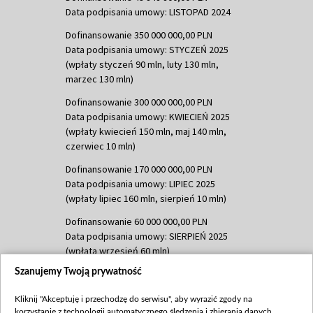
Data podpisania umowy: LISTOPAD 2024
Dofinansowanie 350 000 000,00 PLN
Data podpisania umowy: STYCZEŃ 2025
(wpłaty styczeń 90 mln, luty 130 mln,
marzec 130 mln)
Dofinansowanie 300 000 000,00 PLN
Data podpisania umowy: KWIECIEŃ 2025
(wpłaty kwiecień 150 mln, maj 140 mln,
czerwiec 10 mln)
Dofinansowanie 170 000 000,00 PLN
Data podpisania umowy: LIPIEC 2025
(wpłaty lipiec 160 mln, sierpień 10 mln)
Dofinansowanie 60 000 000,00 PLN
Data podpisania umowy: SIERPIEŃ 2025
(wpłata wrzesień 60 mln)
Szanujemy Twoją prywatność
Dofinansowanie 635 783 051,21 PLN
Data podpisania umowy: WRZESIEŃ 2025
Kliknij "Akceptuję i przechodzę do serwisu", aby wyrazić zgody na
(wpłata wrzesień 100 mln, październik 350
korzystanie z technologii automatycznego śledzenia i zbierania danych,