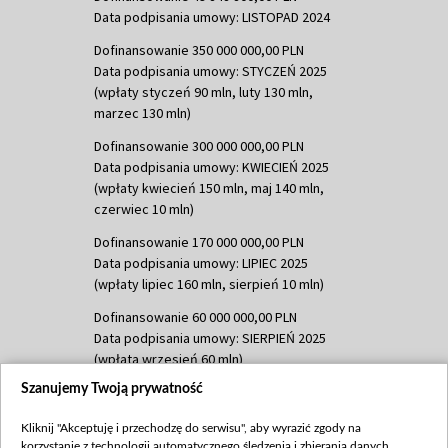
Data podpisania umowy: LISTOPAD 2024
Dofinansowanie 350 000 000,00 PLN
Data podpisania umowy: STYCZEŃ 2025
(wpłaty styczeń 90 mln, luty 130 mln,
marzec 130 mln)
Dofinansowanie 300 000 000,00 PLN
Data podpisania umowy: KWIECIEŃ 2025
(wpłaty kwiecień 150 mln, maj 140 mln,
czerwiec 10 mln)
Dofinansowanie 170 000 000,00 PLN
Data podpisania umowy: LIPIEC 2025
(wpłaty lipiec 160 mln, sierpień 10 mln)
Dofinansowanie 60 000 000,00 PLN
Data podpisania umowy: SIERPIEŃ 2025
(wpłata wrzesień 60 mln)
Szanujemy Twoją prywatność
Dofinansowanie 635 783 051,21 PLN
Data podpisania umowy: WRZESIEŃ 2025
Kliknij "Akceptuję i przechodzę do serwisu", aby wyrazić zgody na
(wpłata wrzesień 100 mln, październik 350
korzystanie z technologii automatycznego śledzenia i zbierania danych,