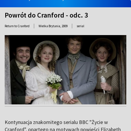
Powrót do Cranford - odc. 3
|
|
Return to Cranford
Wielka Brytania,
2009
serial
Kontynuacja znakomitego serialu BBC "Życie w
Cranford", opartego na motywach powieści Elizabeth