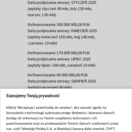
Data podpisania umowy: STYCZEŃ 2025
(wpłaty styczeń 90 mln, luty 130 mln,
marzec 130 mln)
Dofinansowanie 300 000 000,00 PLN
Data podpisania umowy: KWIECIEŃ 2025
(wpłaty kwiecień 150 mln, maj 140 mln,
czerwiec 10 mln)
Dofinansowanie 170 000 000,00 PLN
Data podpisania umowy: LIPIEC 2025
(wpłaty lipiec 160 mln, sierpień 10 mln)
Dofinansowanie 60 000 000,00 PLN
Data podpisania umowy: SIERPIEŃ 2025
(wpłata wrzesień 60 mln)
Szanujemy Twoją prywatność
Dofinansowanie 635 783 051,21 PLN
Data podpisania umowy: WRZESIEŃ 2025
Kliknij "Akceptuję i przechodzę do serwisu", aby wyrazić zgody na
(wpłata wrzesień 100 mln, październik 350
korzystanie z technologii automatycznego śledzenia i zbierania danych,
mln, listopad 265 mln)
dostęp do informacji na Twoim urządzeniu końcowym i ich
przechowywanie oraz na przetwarzanie Twoich danych osobowych przez
Dofinansowanie 48 862 000,00 PLN
nas, czyli Telewizję Polską S.A. w likwidacji (zwaną dalej również „TVP”),
Data podpisania umowy: GRUDZIEŃ 2025