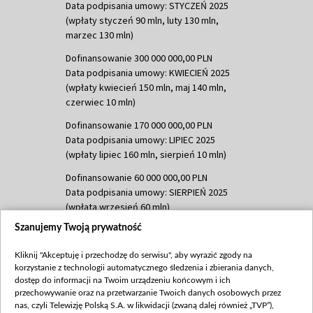
Data podpisania umowy: STYCZEŃ 2025
(wpłaty styczeń 90 mln, luty 130 mln,
marzec 130 mln)
Dofinansowanie 300 000 000,00 PLN
Data podpisania umowy: KWIECIEŃ 2025
(wpłaty kwiecień 150 mln, maj 140 mln,
czerwiec 10 mln)
Dofinansowanie 170 000 000,00 PLN
Data podpisania umowy: LIPIEC 2025
(wpłaty lipiec 160 mln, sierpień 10 mln)
Dofinansowanie 60 000 000,00 PLN
Data podpisania umowy: SIERPIEŃ 2025
(wpłata wrzesień 60 mln)
Szanujemy Twoją prywatność
Dofinansowanie 635 783 051,21 PLN
Data podpisania umowy: WRZESIEŃ 2025
Kliknij "Akceptuję i przechodzę do serwisu", aby wyrazić zgody na
(wpłata wrzesień 100 mln, październik 350
korzystanie z technologii automatycznego śledzenia i zbierania danych,
mln, listopad 265 mln)
dostęp do informacji na Twoim urządzeniu końcowym i ich
przechowywanie oraz na przetwarzanie Twoich danych osobowych przez
Dofinansowanie 48 862 000,00 PLN
nas, czyli Telewizję Polską S.A. w likwidacji (zwaną dalej również „TVP”),
Data podpisania umowy: GRUDZIEŃ 2025