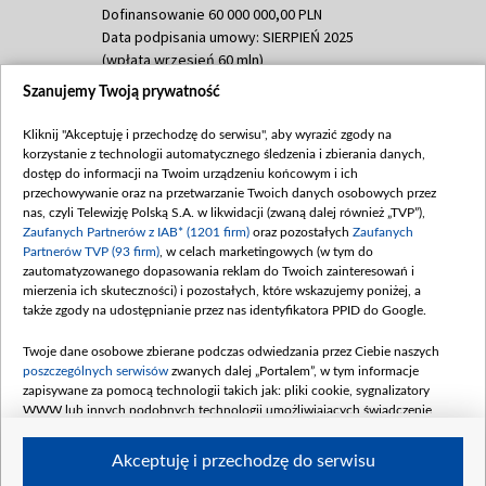
Dofinansowanie 60 000 000,00 PLN
Data podpisania umowy: SIERPIEŃ 2025
(wpłata wrzesień 60 mln)
Szanujemy Twoją prywatność
Dofinansowanie 635 783 051,21 PLN
Data podpisania umowy: WRZESIEŃ 2025
Kliknij "Akceptuję i przechodzę do serwisu", aby wyrazić zgody na
(wpłata wrzesień 100 mln, październik 350
korzystanie z technologii automatycznego śledzenia i zbierania danych,
mln, listopad 265 mln)
dostęp do informacji na Twoim urządzeniu końcowym i ich
przechowywanie oraz na przetwarzanie Twoich danych osobowych przez
Dofinansowanie 48 862 000,00 PLN
nas, czyli Telewizję Polską S.A. w likwidacji (zwaną dalej również „TVP”),
Data podpisania umowy: GRUDZIEŃ 2025
Zaufanych Partnerów z IAB* (1201 firm)
oraz pozostałych
Zaufanych
(wpłata grudzień 60,548 mln)
Partnerów TVP (93 firm)
, w celach marketingowych (w tym do
zautomatyzowanego dopasowania reklam do Twoich zainteresowań i
Dofinansowanie 900 000 000,00 PLN
mierzenia ich skuteczności) i pozostałych, które wskazujemy poniżej, a
Data podpisania umowy: LUTY 2026 (wpłata
także zgody na udostępnianie przez nas identyfikatora PPID do Google.
26 lutego 80 mln, 4 marca 370 mln,
8
kwiecień 180 mln, 7 maja 180 mln, 8
Twoje dane osobowe zbierane podczas odwiedzania przez Ciebie naszych
czerwca 90 mln)
poszczególnych serwisów
zwanych dalej „Portalem”, w tym informacje
zapisywane za pomocą technologii takich jak: pliki cookie, sygnalizatory
Dofinansowanie 250 000 000,00 PLN
WWW lub innych podobnych technologii umożliwiających świadczenie
Data podpisania umowy LIPIEC 2026 (wpłata
dopasowanych i bezpiecznych usług, personalizację treści oraz reklam,
udostępnianie funkcji mediów społecznościowych oraz analizowanie ruchu
4 sierpnia 250 mln
Akceptuję i przechodzę do serwisu
w Internecie.