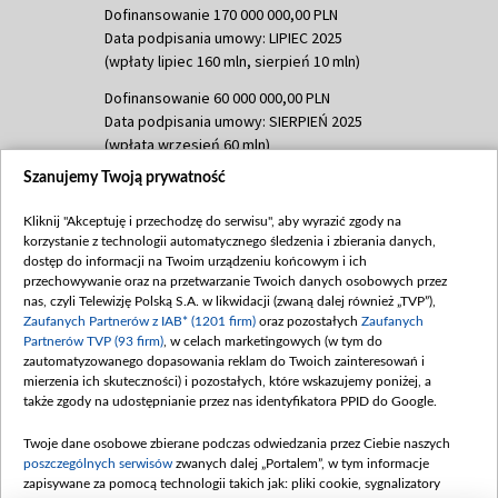
Dofinansowanie 170 000 000,00 PLN
Data podpisania umowy: LIPIEC 2025
(wpłaty lipiec 160 mln, sierpień 10 mln)
Dofinansowanie 60 000 000,00 PLN
Data podpisania umowy: SIERPIEŃ 2025
(wpłata wrzesień 60 mln)
Szanujemy Twoją prywatność
Dofinansowanie 635 783 051,21 PLN
Data podpisania umowy: WRZESIEŃ 2025
Kliknij "Akceptuję i przechodzę do serwisu", aby wyrazić zgody na
(wpłata wrzesień 100 mln, październik 350
korzystanie z technologii automatycznego śledzenia i zbierania danych,
mln, listopad 265 mln)
dostęp do informacji na Twoim urządzeniu końcowym i ich
przechowywanie oraz na przetwarzanie Twoich danych osobowych przez
Dofinansowanie 48 862 000,00 PLN
nas, czyli Telewizję Polską S.A. w likwidacji (zwaną dalej również „TVP”),
Data podpisania umowy: GRUDZIEŃ 2025
Zaufanych Partnerów z IAB* (1201 firm)
oraz pozostałych
Zaufanych
(wpłata grudzień 60,548 mln)
Partnerów TVP (93 firm)
, w celach marketingowych (w tym do
zautomatyzowanego dopasowania reklam do Twoich zainteresowań i
Dofinansowanie 900 000 000,00 PLN
mierzenia ich skuteczności) i pozostałych, które wskazujemy poniżej, a
Data podpisania umowy: LUTY 2026 (wpłata
także zgody na udostępnianie przez nas identyfikatora PPID do Google.
26 lutego 80 mln, 4 marca 370 mln,
8
kwiecień 180 mln, 7 maja 180 mln, 8
Twoje dane osobowe zbierane podczas odwiedzania przez Ciebie naszych
czerwca 90 mln)
poszczególnych serwisów
zwanych dalej „Portalem”, w tym informacje
zapisywane za pomocą technologii takich jak: pliki cookie, sygnalizatory