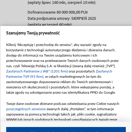
(wpłaty lipiec 160 mln, sierpień 10 mln)
Dofinansowanie 60 000 000,00 PLN
Data podpisania umowy: SIERPIEŃ 2025
(wpłata wrzesień 60 mln)
Szanujemy Twoją prywatność
Dofinansowanie 635 783 051,21 PLN
Data podpisania umowy: WRZESIEŃ 2025
Kliknij "Akceptuję i przechodzę do serwisu", aby wyrazić zgody na
(wpłata wrzesień 100 mln, październik 350
korzystanie z technologii automatycznego śledzenia i zbierania danych,
mln, listopad 265 mln)
dostęp do informacji na Twoim urządzeniu końcowym i ich
przechowywanie oraz na przetwarzanie Twoich danych osobowych przez
Dofinansowanie 48 862 000,00 PLN
nas, czyli Telewizję Polską S.A. w likwidacji (zwaną dalej również „TVP”),
Data podpisania umowy: GRUDZIEŃ 2025
Zaufanych Partnerów z IAB* (1201 firm)
oraz pozostałych
Zaufanych
(wpłata grudzień 60,548 mln)
Partnerów TVP (93 firm)
, w celach marketingowych (w tym do
zautomatyzowanego dopasowania reklam do Twoich zainteresowań i
Dofinansowanie 900 000 000,00 PLN
mierzenia ich skuteczności) i pozostałych, które wskazujemy poniżej, a
Data podpisania umowy: LUTY 2026 (wpłata
także zgody na udostępnianie przez nas identyfikatora PPID do Google.
26 lutego 80 mln, 4 marca 370 mln,
8
kwiecień 180 mln, 7 maja 180 mln, 8
Twoje dane osobowe zbierane podczas odwiedzania przez Ciebie naszych
czerwca 90 mln)
poszczególnych serwisów
zwanych dalej „Portalem”, w tym informacje
zapisywane za pomocą technologii takich jak: pliki cookie, sygnalizatory
Dofinansowanie 250 000 000,00 PLN
WWW lub innych podobnych technologii umożliwiających świadczenie
Data podpisania umowy LIPIEC 2026 (wpłata
dopasowanych i bezpiecznych usług, personalizację treści oraz reklam,
udostępnianie funkcji mediów społecznościowych oraz analizowanie ruchu
4 sierpnia 250 mln