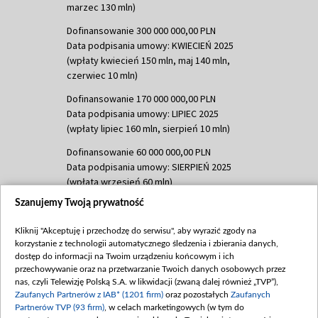
marzec 130 mln)
Dofinansowanie 300 000 000,00 PLN
Data podpisania umowy: KWIECIEŃ 2025
(wpłaty kwiecień 150 mln, maj 140 mln,
czerwiec 10 mln)
Dofinansowanie 170 000 000,00 PLN
Data podpisania umowy: LIPIEC 2025
(wpłaty lipiec 160 mln, sierpień 10 mln)
Dofinansowanie 60 000 000,00 PLN
Data podpisania umowy: SIERPIEŃ 2025
(wpłata wrzesień 60 mln)
Szanujemy Twoją prywatność
Dofinansowanie 635 783 051,21 PLN
Data podpisania umowy: WRZESIEŃ 2025
Kliknij "Akceptuję i przechodzę do serwisu", aby wyrazić zgody na
(wpłata wrzesień 100 mln, październik 350
korzystanie z technologii automatycznego śledzenia i zbierania danych,
mln, listopad 265 mln)
dostęp do informacji na Twoim urządzeniu końcowym i ich
przechowywanie oraz na przetwarzanie Twoich danych osobowych przez
Dofinansowanie 48 862 000,00 PLN
nas, czyli Telewizję Polską S.A. w likwidacji (zwaną dalej również „TVP”),
Data podpisania umowy: GRUDZIEŃ 2025
Zaufanych Partnerów z IAB* (1201 firm)
oraz pozostałych
Zaufanych
(wpłata grudzień 60,548 mln)
Partnerów TVP (93 firm)
, w celach marketingowych (w tym do