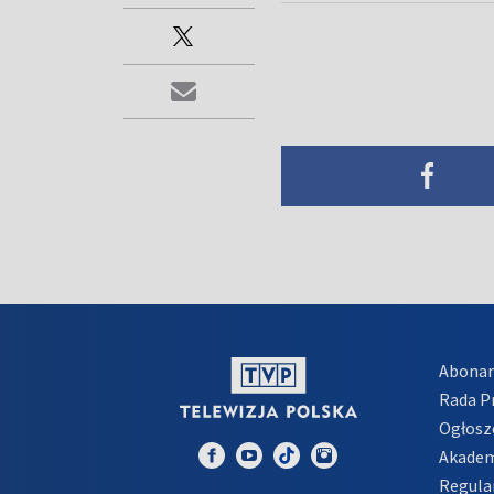
Abona
Rada 
Ogłosz
Akadem
Regula