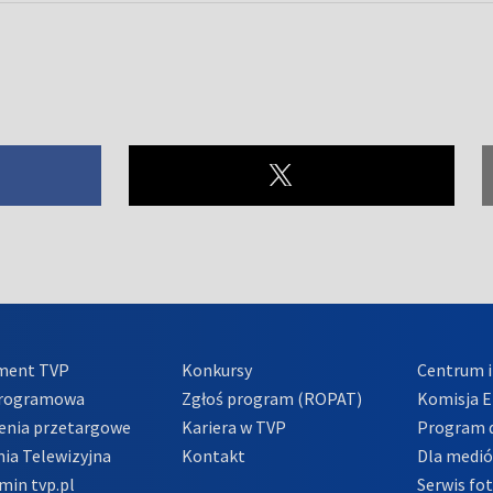
ment TVP
Konkursy
Centrum i
Programowa
Zgłoś program (ROPAT)
Komisja E
enia przetargowe
Kariera w TVP
Program d
ia Telewizyjna
Kontakt
Dla medi
min tvp.pl
Serwis fo