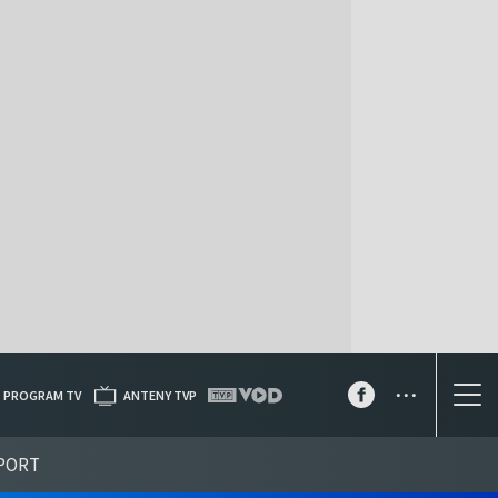
...
PROGRAM TV
ANTENY TVP
PORT