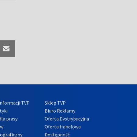
nformacji TVP
Sklep TVP
tyki
Biuro Reklamy
la prasy
Oferta Dystrybucyjna
ów
Oferta Handlowa
tograficzny
Dostępność