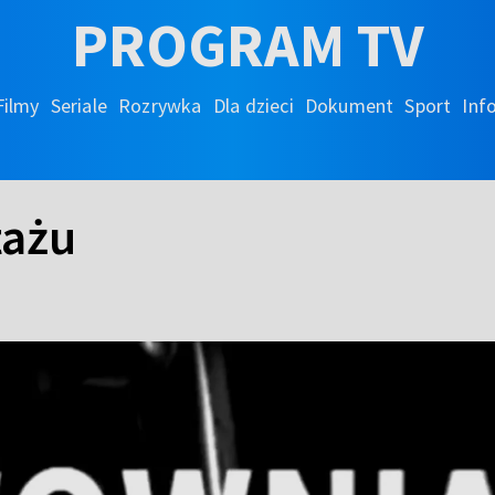
PROGRAM TV
Filmy
Seriale
Rozrywka
Dla dzieci
Dokument
Sport
Inf
tażu