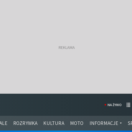
NA ŻYWO
ALE
ROZRYWKA
KULTURA
MOTO
INFORMACJE
S