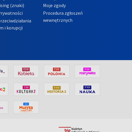
sing (znaki)
Moje zgody
Prywatności
Procedura zgłoszeń
wewnętrznych
przeciwdziałania
m i korupcji