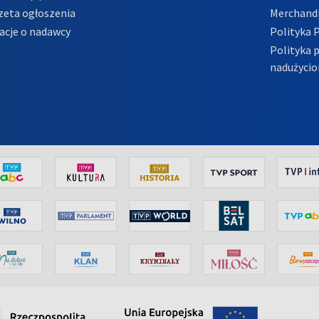
zeta ogłoszenia
Merchandi
acje o nadawcy
Polityka 
Polityka 
nadużycio