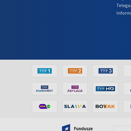
Telega
Inform