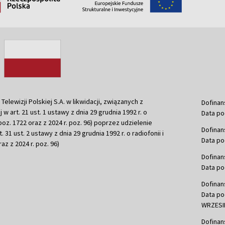
ewizji Polskiej S.A. w likwidacji, związanych z
Dofinan
j w art. 21 ust. 1 ustawy z dnia 29 grudnia 1992 r. o
Data po
r. poz. 1722 oraz z 2024 r. poz. 96) poprzez udzielenie
Dofinan
 31 ust. 2 ustawy z dnia 29 grudnia 1992 r. o radiofonii i
Data po
raz z 2024 r. poz. 96)
Dofinan
Data po
Dofinan
Data po
WRZESIE
Dofinan