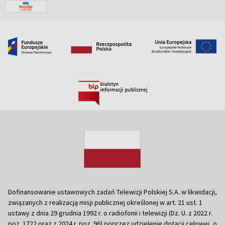
Dofinansowanie ustawowych zadań Telewizji Polskiej S.A. w likwidacji,
związanych z realizacją misji publicznej określonej w art. 21 ust. 1
ustawy z dnia 29 grudnia 1992 r. o radiofonii i telewizji (Dz. U. z 2022 r.
poz. 1722 oraz z 2024 r. poz. 96) poprzez udzielenie dotacji celowej, o