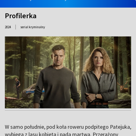
Profilerka
|
2024
serial kryminalny
W samo południe, pod koła roweru podpitego Patejuka,
wybiega z lasu kobieta i pada martwa. Przerażony