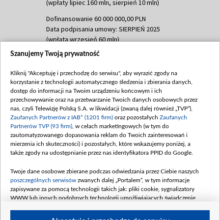
(wpłaty lipiec 160 mln, sierpień 10 mln)
Dofinansowanie 60 000 000,00 PLN
Data podpisania umowy: SIERPIEŃ 2025
(wpłata wrzesień 60 mln)
Szanujemy Twoją prywatność
Dofinansowanie 635 783 051,21 PLN
Data podpisania umowy: WRZESIEŃ 2025
Kliknij "Akceptuję i przechodzę do serwisu", aby wyrazić zgody na
(wpłata wrzesień 100 mln, październik 350
korzystanie z technologii automatycznego śledzenia i zbierania danych,
mln, listopad 265 mln)
dostęp do informacji na Twoim urządzeniu końcowym i ich
przechowywanie oraz na przetwarzanie Twoich danych osobowych przez
Dofinansowanie 48 862 000,00 PLN
nas, czyli Telewizję Polską S.A. w likwidacji (zwaną dalej również „TVP”),
Data podpisania umowy: GRUDZIEŃ 2025
Zaufanych Partnerów z IAB* (1201 firm)
oraz pozostałych
Zaufanych
(wpłata grudzień 60,548 mln)
Partnerów TVP (93 firm)
, w celach marketingowych (w tym do
zautomatyzowanego dopasowania reklam do Twoich zainteresowań i
Dofinansowanie 900 000 000,00 PLN
mierzenia ich skuteczności) i pozostałych, które wskazujemy poniżej, a
Data podpisania umowy: LUTY 2026 (wpłata
także zgody na udostępnianie przez nas identyfikatora PPID do Google.
26 lutego 80 mln, 4 marca 370 mln,
8
kwiecień 180 mln, 7 maja 180 mln, 8
Twoje dane osobowe zbierane podczas odwiedzania przez Ciebie naszych
czerwca 90 mln)
poszczególnych serwisów
zwanych dalej „Portalem”, w tym informacje
zapisywane za pomocą technologii takich jak: pliki cookie, sygnalizatory
Dofinansowanie 250 000 000,00 PLN
WWW lub innych podobnych technologii umożliwiających świadczenie
Data podpisania umowy LIPIEC 2026 (wpłata
dopasowanych i bezpiecznych usług, personalizację treści oraz reklam,
udostępnianie funkcji mediów społecznościowych oraz analizowanie ruchu
4 sierpnia 250 mln