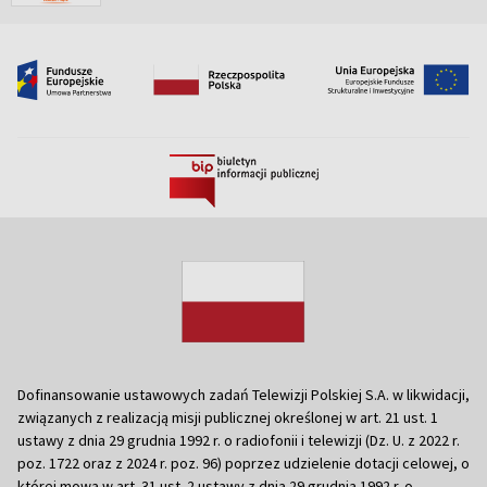
Dofinansowanie ustawowych zadań Telewizji Polskiej S.A. w likwidacji,
związanych z realizacją misji publicznej określonej w art. 21 ust. 1
ustawy z dnia 29 grudnia 1992 r. o radiofonii i telewizji (Dz. U. z 2022 r.
poz. 1722 oraz z 2024 r. poz. 96) poprzez udzielenie dotacji celowej, o
której mowa w art. 31 ust. 2 ustawy z dnia 29 grudnia 1992 r. o