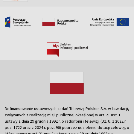
Dofinansowanie ustawowych zadań Telewizji Polskiej S.A. w likwidacji,
związanych z realizacją misji publicznej określonej w art. 21 ust. 1
ustawy z dnia 29 grudnia 1992 r. o radiofonii i telewizji (Dz. U. z 2022 r.
poz. 1722 oraz z 2024 r. poz. 96) poprzez udzielenie dotacji celowej, o
której mowa w art. 31 ust. 2 ustawy z dnia 29 grudnia 1992 r. o