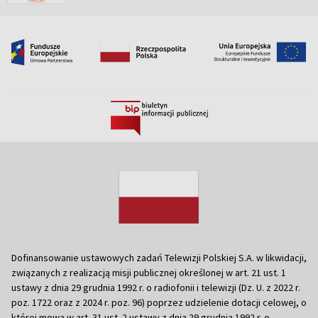
Dofinansowanie ustawowych zadań Telewizji Polskiej S.A. w likwidacji,
związanych z realizacją misji publicznej określonej w art. 21 ust. 1
ustawy z dnia 29 grudnia 1992 r. o radiofonii i telewizji (Dz. U. z 2022 r.
poz. 1722 oraz z 2024 r. poz. 96) poprzez udzielenie dotacji celowej, o
której mowa w art. 31 ust. 2 ustawy z dnia 29 grudnia 1992 r. o