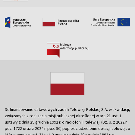
Dofinansowanie ustawowych zadań Telewizji Polskiej S.A. w likwidacji,
związanych z realizacją misji publicznej określonej w art. 21 ust. 1
ustawy z dnia 29 grudnia 1992 r. o radiofonii i telewizji (Dz. U. z 2022 r.
poz. 1722 oraz z 2024 r. poz. 96) poprzez udzielenie dotacji celowej, o
której mowa w art. 31 ust. 2 ustawy z dnia 29 grudnia 1992 r. o