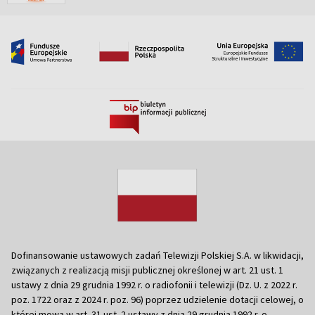
Dofinansowanie ustawowych zadań Telewizji Polskiej S.A. w likwidacji,
związanych z realizacją misji publicznej określonej w art. 21 ust. 1
ustawy z dnia 29 grudnia 1992 r. o radiofonii i telewizji (Dz. U. z 2022 r.
poz. 1722 oraz z 2024 r. poz. 96) poprzez udzielenie dotacji celowej, o
której mowa w art. 31 ust. 2 ustawy z dnia 29 grudnia 1992 r. o