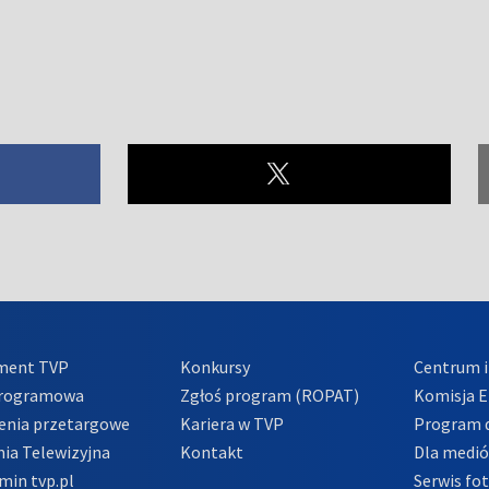
ment TVP
Konkursy
Centrum i
Programowa
Zgłoś program (ROPAT)
Komisja E
enia przetargowe
Kariera w TVP
Program d
ia Telewizyjna
Kontakt
Dla medi
min tvp.pl
Serwis fo