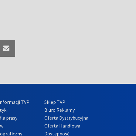
nformacji TVP
Sklep TVP
tyki
Biuro Reklamy
la prasy
Oferta Dystrybucyjna
ów
Oferta Handlowa
tograficzny
Dostępność