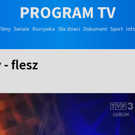
PROGRAM TV
Filmy
Seriale
Rozrywka
Dla dzieci
Dokument
Sport
Inf
- flesz