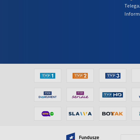
Telega
Inform