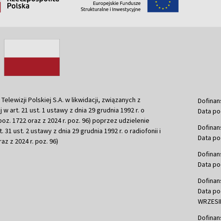
ewizji Polskiej S.A. w likwidacji, związanych z
Dofinan
j w art. 21 ust. 1 ustawy z dnia 29 grudnia 1992 r. o
Data po
r. poz. 1722 oraz z 2024 r. poz. 96) poprzez udzielenie
Dofinan
 31 ust. 2 ustawy z dnia 29 grudnia 1992 r. o radiofonii i
Data po
raz z 2024 r. poz. 96)
Dofinan
Data po
Dofinan
Data po
WRZESIE
Dofinan