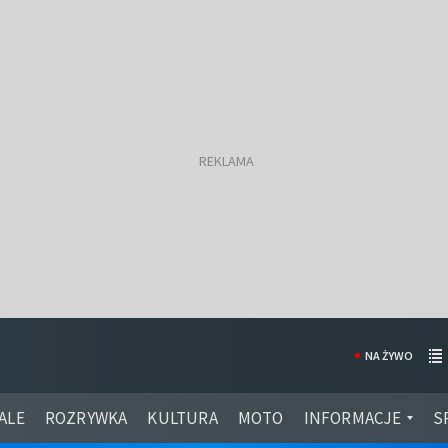
NA ŻYWO
ALE
ROZRYWKA
KULTURA
MOTO
INFORMACJE
S