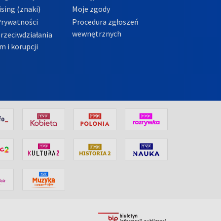
sing (znaki)
Moje zgody
Prywatności
Procedura zgłoszeń
wewnętrznych
przeciwdziałania
m i korupcji