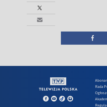
Abona
Rada 
Ogłosz
Akadem
Regula