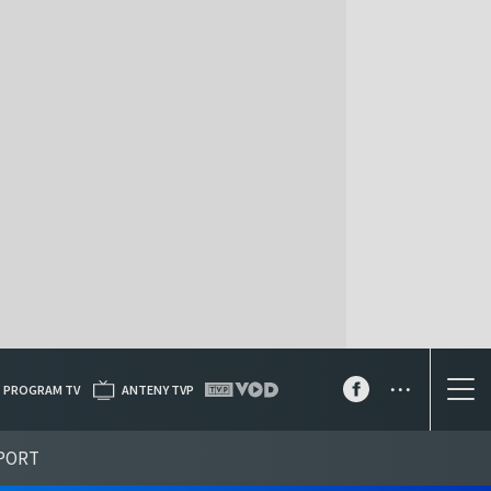
...
PROGRAM TV
ANTENY TVP
PORT