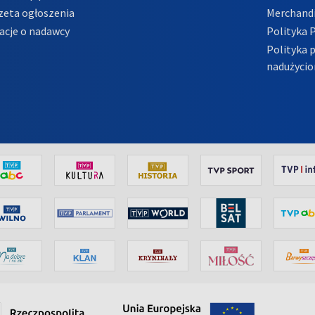
zeta ogłoszenia
Merchandi
acje o nadawcy
Polityka 
Polityka 
nadużycio