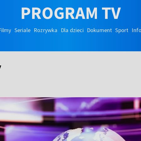
PROGRAM TV
Filmy
Seriale
Rozrywka
Dla dzieci
Dokument
Sport
Inf
y