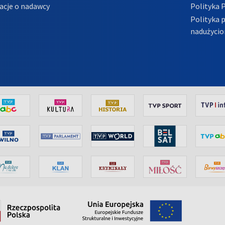
acje o nadawcy
Polityka 
Polityka 
nadużycio