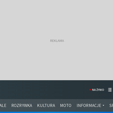
NA ŻYWO
ALE
ROZRYWKA
KULTURA
MOTO
INFORMACJE
S