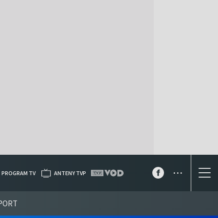
...
PROGRAM TV
ANTENY TVP
PORT