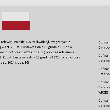
ewizji Polskiej S.A. w likwidacji, związanych z
Dofinan
j w art. 21 ust. 1 ustawy z dnia 29 grudnia 1992 r. o
Data po
r. poz. 1722 oraz z 2024 r. poz. 96) poprzez udzielenie
Dofinan
 31 ust. 2 ustawy z dnia 29 grudnia 1992 r. o radiofonii i
Data po
raz z 2024 r. poz. 96)
Dofinan
Data po
Dofinan
Data po
WRZESIE
Dofinan
Data po