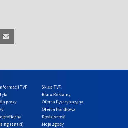
nformacji TVP
Sklep TVP
tyki
Biuro Reklamy
la prasy
Oferta Dystrybucyjna
ów
Oferta Handlowa
tograficzny
Dostępność
sing (znaki)
Moje zgody