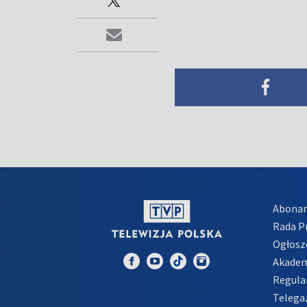
Abona
Rada 
Ogłosz
Akadem
Regula
Telega