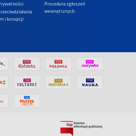
Prywatności
Procedura zgłoszeń
wewnętrznych
przeciwdziałania
m i korupcji