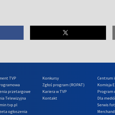
ment TVP
Konkursy
Centrum i
Programowa
Zgłoś program (ROPAT)
Komisja E
enia przetargowe
Kariera w TVP
Program d
ia Telewizyjna
Kontakt
Dla medi
min tvp.pl
Serwis fo
zeta ogłoszenia
Merchandi