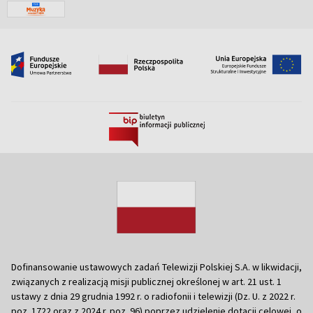
Dofinansowanie ustawowych zadań Telewizji Polskiej S.A. w likwidacji,
związanych z realizacją misji publicznej określonej w art. 21 ust. 1
ustawy z dnia 29 grudnia 1992 r. o radiofonii i telewizji (Dz. U. z 2022 r.
poz. 1722 oraz z 2024 r. poz. 96) poprzez udzielenie dotacji celowej, o